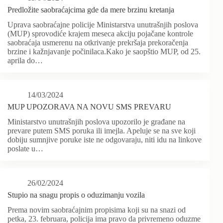
Predložite saobraćajcima gde da mere brzinu kretanja
Uprava saobraćajne policije Ministarstva unutrašnjih poslova
(MUP) sprovodiće krajem meseca akciju pojačane kontrole
saobraćaja usmerenu na otkrivanje prekršaja prekoračenja
brzine i kažnjavanje počinilaca.Kako je saopštio MUP, od 25.
aprila do…
14/03/2024
MUP UPOZORAVA NA NOVU SMS PREVARU
Ministarstvo unutrašnjih poslova upozorilo je građane na
prevare putem SMS poruka ili imejla. Apeluje se na sve koji
dobiju sumnjive poruke iste ne odgovaraju, niti idu na linkove
poslate u…
26/02/2024
Stupio na snagu propis o oduzimanju vozila
Prema novim saobraćajnim propisima koji su na snazi od
petka, 23. februara, policija ima pravo da privremeno oduzme