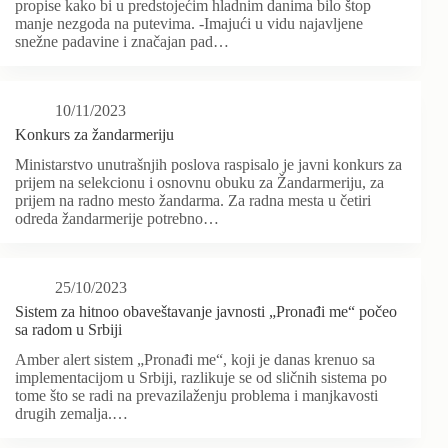
propise kako bi u predstojećim hladnim danima bilo štop
manje nezgoda na putevima. -Imajući u vidu najavljene
snežne padavine i značajan pad…
10/11/2023
Konkurs za žandarmeriju
Ministarstvo unutrašnjih poslova raspisalo je javni konkurs za
prijem na selekcionu i osnovnu obuku za Žandarmeriju, za
prijem na radno mesto žandarma. Za radna mesta u četiri
odreda žandarmerije potrebno…
25/10/2023
Sistem za hitnoo obaveštavanje javnosti „Pronađi me“ počeo
sa radom u Srbiji
Amber alert sistem „Pronađi me“, koji je danas krenuo sa
implementacijom u Srbiji, razlikuje se od sličnih sistema po
tome što se radi na prevazilaženju problema i manjkavosti
drugih zemalja.…