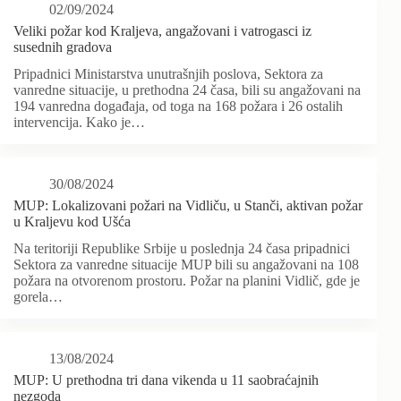
02/09/2024
Veliki požar kod Kraljeva, angažovani i vatrogasci iz
susednih gradova
Pripadnici Ministarstva unutrašnjih poslova, Sektora za
vanredne situacije, u prethodna 24 časa, bili su angažovani na
194 vanredna događaja, od toga na 168 požara i 26 ostalih
intervencija. Kako je…
30/08/2024
MUP: Lokalizovani požari na Vidliču, u Stanči, aktivan požar
u Kraljevu kod Ušća
Na teritoriji Republike Srbije u poslednja 24 časa pripadnici
Sektora za vanredne situacije MUP bili su angažovani na 108
požara na otvorenom prostoru. Požar na planini Vidlič, gde je
gorela…
13/08/2024
MUP: U prethodna tri dana vikenda u 11 saobraćajnih
nezgoda