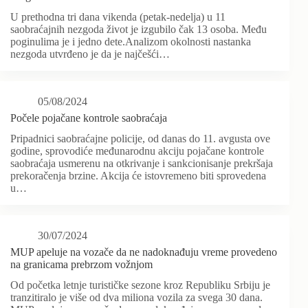
U prethodna tri dana vikenda (petak-nedelja) u 11
saobraćajnih nezgoda život je izgubilo čak 13 osoba. Među
poginulima je i jedno dete.Analizom okolnosti nastanka
nezgoda utvrđeno je da je najčešći…
05/08/2024
Počele pojačane kontrole saobraćaja
Pripadnici saobraćajne policije, od danas do 11. avgusta ove
godine, sprovodiće međunarodnu akciju pojačane kontrole
saobraćaja usmerenu na otkrivanje i sankcionisanje prekršaja
prekoračenja brzine. Akcija će istovremeno biti sprovedena
u…
30/07/2024
MUP apeluje na vozače da ne nadoknađuju vreme provedeno
na granicama prebrzom vožnjom
Od početka letnje turističke sezone kroz Republiku Srbiju je
tranzitiralo je više od dva miliona vozila za svega 30 dana.