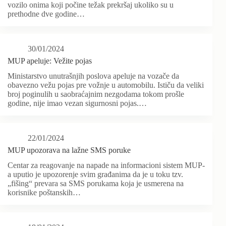
vozilo onima koji počine težak prekršaj ukoliko su u
prethodne dve godine…
30/01/2024
MUP apeluje: Vežite pojas
Ministarstvo unutrašnjih poslova apeluje na vozače da
obavezno vežu pojas pre vožnje u automobilu. Ističu da veliki
broj poginulih u saobraćajnim nezgodama tokom prošle
godine, nije imao vezan sigurnosni pojas.…
22/01/2024
MUP upozorava na lažne SMS poruke
Centar za reagovanje na napade na informacioni sistem MUP-
a uputio je upozorenje svim građanima da je u toku tzv.
„fišing“ prevara sa SMS porukama koja je usmerena na
korisnike poštanskih…