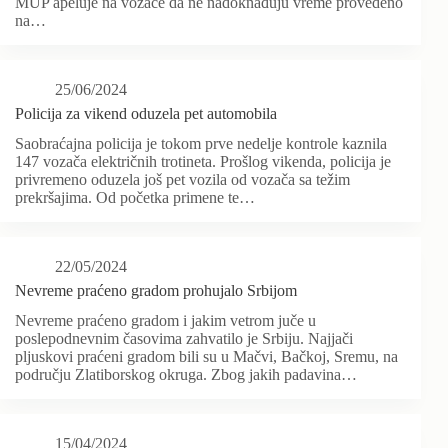
MUP apeluje na vozače da ne nadoknađuju vreme provedeno
na…
25/06/2024
Policija za vikend oduzela pet automobila
Saobraćajna policija je tokom prve nedelje kontrole kaznila
147 vozača električnih trotineta. Prošlog vikenda, policija je
privremeno oduzela još pet vozila od vozača sa težim
prekršajima. Od početka primene te…
22/05/2024
Nevreme praćeno gradom prohujalo Srbijom
Nevreme praćeno gradom i jakim vetrom juče u
poslepodnevnim časovima zahvatilo je Srbiju. Najjači
pljuskovi praćeni gradom bili su u Mačvi, Bačkoj, Sremu, na
području Zlatiborskog okruga. Zbog jakih padavina…
15/04/2024