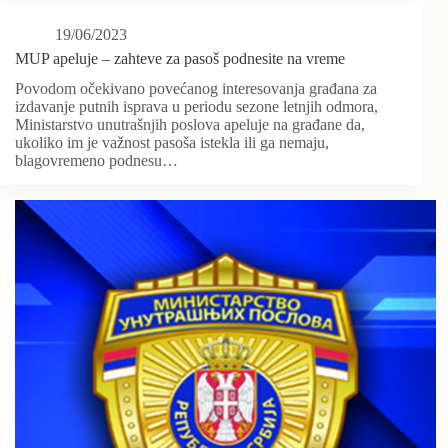
19/06/2023
MUP apeluje – zahteve za pasoš podnesite na vreme
Povodom očekivano povećanog interesovanja građana za
izdavanje putnih isprava u periodu sezone letnjih odmora,
Ministarstvo unutrašnjih poslova apeluje na građane da,
ukoliko im je važnost pasoša istekla ili ga nemaju,
blagovremeno podnesu…