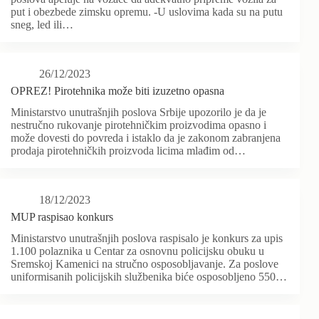
put i obezbede zimsku opremu. -U uslovima kada su na putu
sneg, led ili…
26/12/2023
OPREZ! Pirotehnika može biti izuzetno opasna
Ministarstvo unutrašnjih poslova Srbije upozorilo je da je
nestručno rukovanje pirotehničkim proizvodima opasno i
može dovesti do povreda i istaklo da je zakonom zabranjena
prodaja pirotehničkih proizvoda licima mlađim od…
18/12/2023
MUP raspisao konkurs
Ministarstvo unutrašnjih poslova raspisalo je konkurs za upis
1.100 polaznika u Centar za osnovnu policijsku obuku u
Sremskoj Kamenici na stručno osposobljavanje. Za poslove
uniformisanih policijskih službenika biće osposobljeno 550…