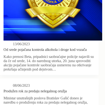
13/06/2023
Od srede pojačana kontrola alkohola i droge kod vozača
Kako prenosi Beta, pripadnici saobraćajne policije najavili su
da će od srede, 14. do narednog utorka, 20. juna sprovoditi
akciju pojačane kontrole saobraćaja usmerenu na otkrivanje
prekršaja učinjenih pod dejstvom…
08/06/2023
Produžen rok za predaju nelegalnog oružja
Ministar unutrašnjih poslova Bratislav Gašić doneo je
naredbu o produženju roka za predaju nelegalnog oružja,