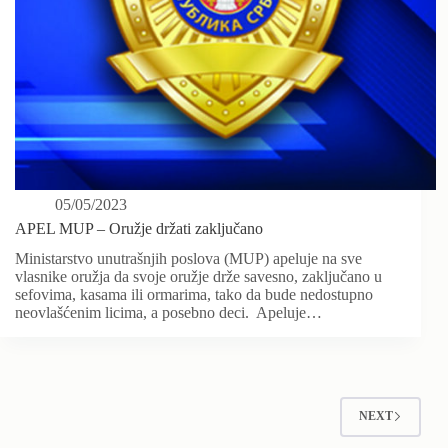
05/05/2023
APEL MUP – Oružje držati zaključano
Ministarstvo unutrašnjih poslova (MUP) apeluje na sve
vlasnike oružja da svoje oružje drže savesno, zaključano u
sefovima, kasama ili ormarima, tako da bude nedostupno
neovlašćenim licima, a posebno deci. Apeluje…
NEXT