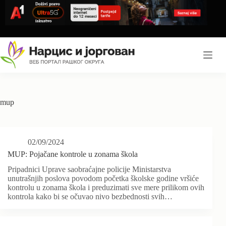
Skip
to
content
mup
02/09/2024
MUP: Pojačane kontrole u zonama škola
Pripadnici Uprave saobraćajne policije Ministarstva
unutrašnjih poslova povodom početka školske godine vršiće
kontrolu u zonama škola i preduzimati sve mere prilikom ovih
kontrola kako bi se očuvao nivo bezbednosti svih…