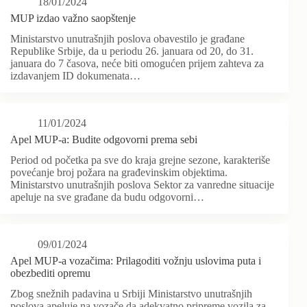
18/01/2024
MUP izdao važno saopštenje
Ministarstvo unutrašnjih poslova obavestilo je građane
Republike Srbije, da u periodu 26. januara od 20, do 31.
januara do 7 časova, neće biti omogućen prijem zahteva za
izdavanjem ID dokumenata…
11/01/2024
Apel MUP-a: Budite odgovorni prema sebi
Period od početka pa sve do kraja grejne sezone, karakteriše
povećanje broj požara na građevinskim objektima.
Ministarstvo unutrašnjih poslova Sektor za vanredne situacije
apeluje na sve građane da budu odgovorni…
09/01/2024
Apel MUP-a vozačima: Prilagoditi vožnju uslovima puta i
obezbediti opremu
Zbog snežnih padavina u Srbiji Ministarstvo unutrašnjih
poslova apeluje na vozače da adekvatno pripreme vozila za