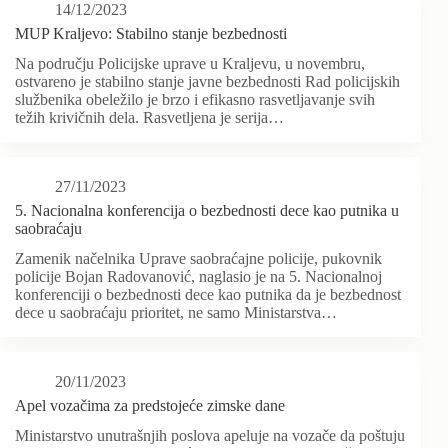
14/12/2023
MUP Kraljevo: Stabilno stanje bezbednosti
Na području Policijske uprave u Kraljevu, u novembru,
ostvareno je stabilno stanje javne bezbednosti Rad policijskih
službenika obeležilo je brzo i efikasno rasvetljavanje svih
težih krivičnih dela. Rasvetljena je serija…
27/11/2023
5. Nacionalna konferencija o bezbednosti dece kao putnika u
saobraćaju
Zamenik načelnika Uprave saobraćajne policije, pukovnik
policije Bojan Radovanović, naglasio je na 5. Nacionalnoj
konferenciji o bezbednosti dece kao putnika da je bezbednost
dece u saobraćaju prioritet, ne samo Ministarstva…
20/11/2023
Apel vozačima za predstojeće zimske dane
Ministarstvo unutrašnjih poslova apeluje na vozače da poštuju