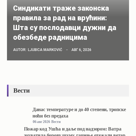
Синдикати траже законска
правила за рад на врућини:
Шта су послодавци дужни да
обезбеде радницима
AUTOR:
LJUBICA MARKOVIĆ
АВГ 6, 2026
Вести
Данас температуре и до 40 степени, тропске
ноћи без предаха
06 авг 2026
Вести
Пожар код Ушћа и даље под надзором: Ватра
захватила борову шуму, гашење отежали ветар