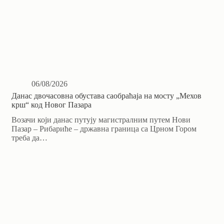
06/08/2026
Данас двочасовна обустава саобраћаја на мосту „Мехов
крш“ код Новог Пазара
Возачи који данас путују магистралним путем Нови
Пазар – Рибариће – државна граница са Црном Гором
треба да…