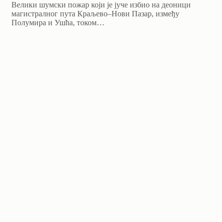
Велики шумски пожар који је јуче избио на деоници
магистралног пута Краљево–Нови Пазар, између
Полумира и Ушћа, током…