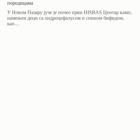
породицама
У Новом Пазару јуче је почео први HISBAS Центар камп,
намењен деци са хидроцефалусом и спином бифидом,
као…