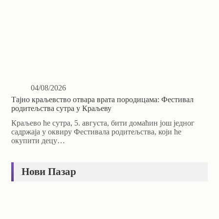
04/08/2026
Тајно краљевство отвара врата породицама: Фестивал
родитељства сутра у Краљеву
Краљево ће сутра, 5. августа, бити домаћин још једног
садржаја у оквиру Фестивала родитељства, који ће
окупити децу…
Нови Пазар