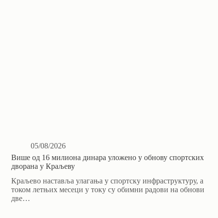
05/08/2026
Више од 16 милиона динара уложено у обнову спортских
дворана у Краљеву
Краљево наставља улагања у спортску инфраструктуру, а
током летњих месеци у току су обимни радови на обнови
две…