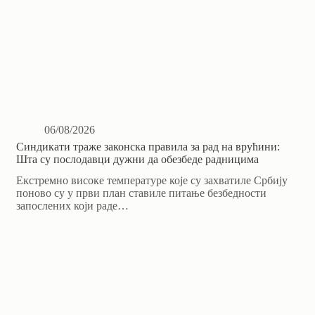
06/08/2026
Синдикати траже законска правила за рад на врућини:
Шта су послодавци дужни да обезбеде радницима
Екстремно високе температуре које су захватиле Србију
поново су у први план ставиле питање безбедности
запослених који раде…