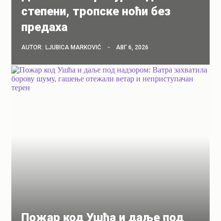
степени, тропске ноћи без
предаха
AUTOR:
LJUBICA MARKOVIĆ
АВГ 6, 2026
Пожар код Ушћа и даље под