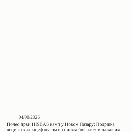
04/08/2026
Почео први HISBAS камп у Новом Пазару: Подршка
деци са хидроцефалусом и спином бифидом и њиховим