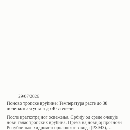
29/07/2026
Поново тропске врућине: Температура расте до 38,
почетком августа и до 40 степени
После краткотрајног освежења, Србију од среде очекује
нови талас тропских врућина. Према најновијој прогнози
Републичког хидрометеоролошког завода (РХМЗ),…