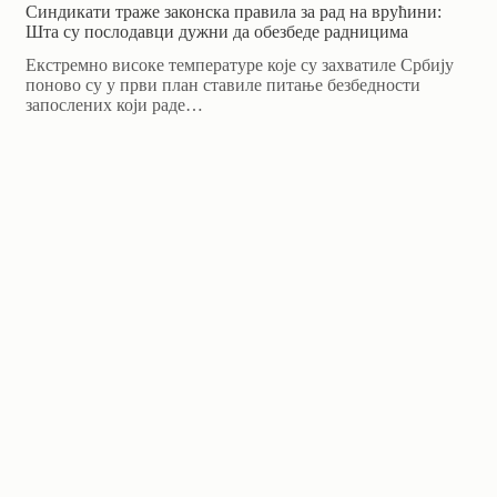
Синдикати траже законска правила за рад на врућини:
Шта су послодавци дужни да обезбеде радницима
Екстремно високе температуре које су захватиле Србију
поново су у први план ставиле питање безбедности
запослених који раде…