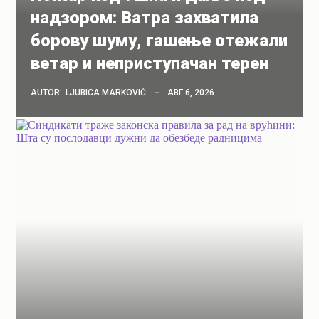
надзором: Ватра захватила
борову шуму, гашење отежали
ветар и неприступачан терен
AUTOR:
LJUBICA MARKOVIĆ
АВГ 6, 2026