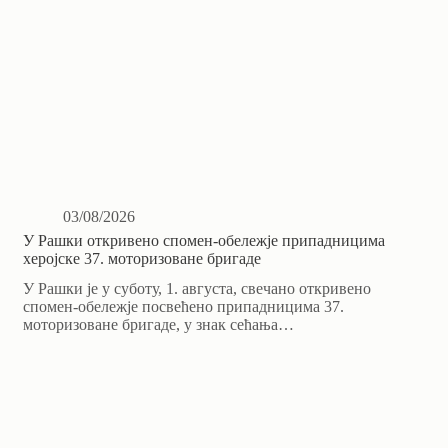
03/08/2026
У Рашки откривено спомен-обележје припадницима
херојске 37. моторизоване бригаде
У Рашки је у суботу, 1. августа, свечано откривено
спомен-обележје посвећено припадницима 37.
моторизоване бригаде, у знак сећања…