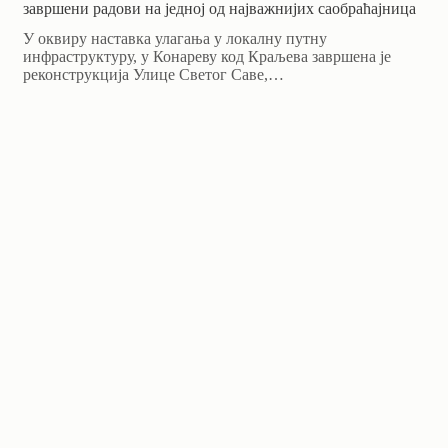
завршени радови на једној од најважнијих саобраћајница
У оквиру наставка улагања у локалну путну
инфраструктуру, у Конареву код Краљева завршена је
реконструкција Улице Светог Саве,…