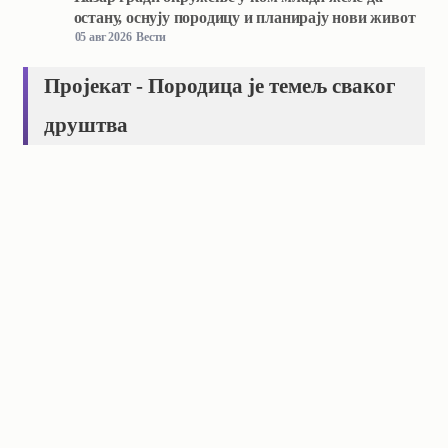
остану, оснују породицу и планирају нови живот
05 авг 2026
Вести
Пројекат - Породица је темељ сваког
друштва