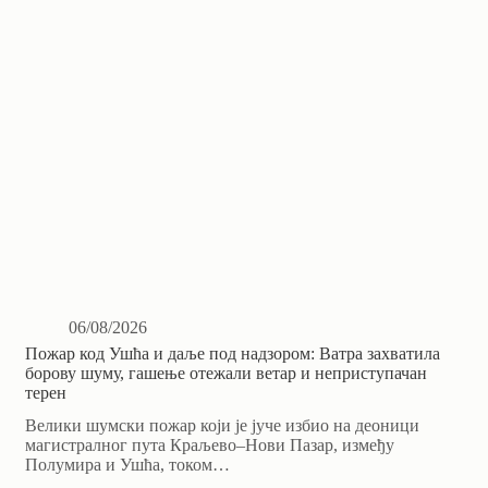
06/08/2026
Пожар код Ушћа и даље под надзором: Ватра захватила
борову шуму, гашење отежали ветар и неприступачан
терен
Велики шумски пожар који је јуче избио на деоници
магистралног пута Краљево–Нови Пазар, између
Полумира и Ушћа, током…