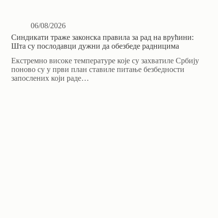
06/08/2026
Синдикати траже законска правила за рад на врућини:
Шта су послодавци дужни да обезбеде радницима
Екстремно високе температуре које су захватиле Србију
поново су у први план ставиле питање безбедности
запослених који раде…