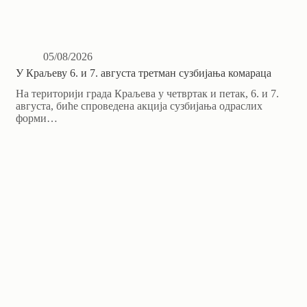
05/08/2026
У Краљеву 6. и 7. августа третман сузбијања комараца
На територији града Краљева у четвртак и петак, 6. и 7.
августа, биће спроведена акција сузбијања одраслих
форми…