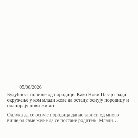
05/08/2026
Будућност почиње од породице: Како Нови Пазар гради
окружење у ком млади желе да остану, оснују породицу и
планирају нови живот
Одлука да се оснује породица данас зависи од много
више од саме жеље да се постане родитељ. Млади…