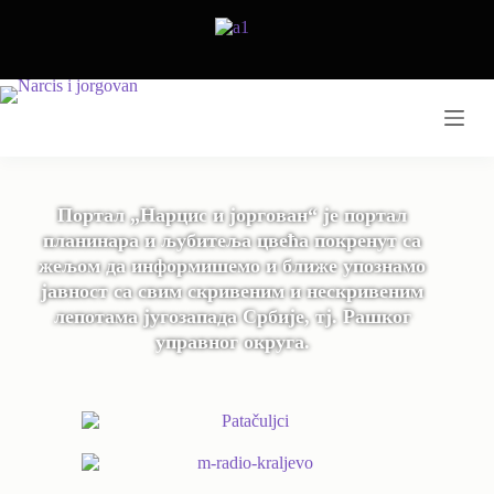
Портал „Нарцис и јоргован“ је портал
планинара и љубитеља цвећа покренут са
жељом да информишемо и ближе упознамо
јавност са свим скривеним и нескривеним
лепотама југозапада Србије, тј. Рашког
управног округа.