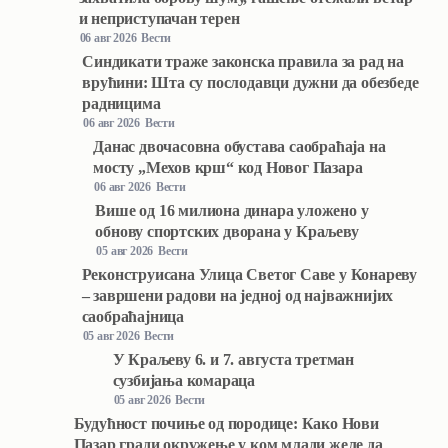
и неприступачан терен
06 авг 2026
Вести
Синдикати траже законска правила за рад на
врућини: Шта су послодавци дужни да обезбеде
радницима
06 авг 2026
Вести
Данас двочасовна обустава саобраћаја на
мосту „Мехов крш“ код Новог Пазара
06 авг 2026
Вести
Више од 16 милиона динара уложено у
обнову спортских дворана у Краљеву
05 авг 2026
Вести
Реконструисана Улица Светог Саве у Конареву
– завршени радови на једној од најважнијих
саобраћајница
05 авг 2026
Вести
У Краљеву 6. и 7. августа третман
сузбијања комараца
05 авг 2026
Вести
Будућност почиње од породице: Како Нови
Пазар гради окружење у ком млади желе да