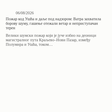
06/08/2026
Пожар код Ушћа и даље под надзором: Ватра захватила
борову шуму, гашење отежали ветар и неприступачан
терен
Велики шумски пожар који је јуче избио на деоници
магистралног пута Краљево–Нови Пазар, између
Полумира и Ушћа, током…