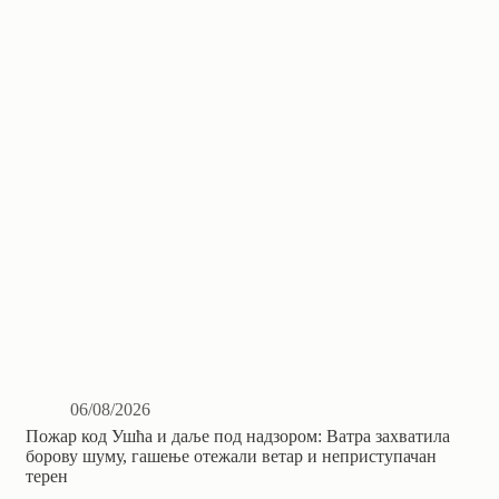
06/08/2026
Пожар код Ушћа и даље под надзором: Ватра захватила
борову шуму, гашење отежали ветар и неприступачан
терен