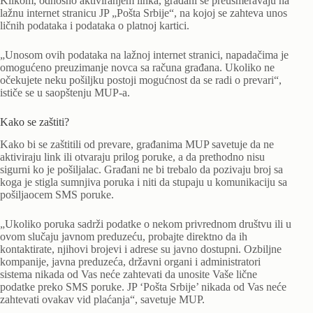
Klikom, odnosno aktiviranjem linka, građani se preusmeravaju na
lažnu internet stranicu JP „Pošta Srbije“, na kojoj se zahteva unos
ličnih podataka i podataka o platnoj kartici.
„Unosom ovih podataka na lažnoj internet stranici, napadačima je
omogućeno preuzimanje novca sa računa građana. Ukoliko ne
očekujete neku pošiljku postoji mogućnost da se radi o prevari“,
ističe se u saopštenju MUP-a.
Kako se zaštiti?
Kako bi se zaštitili od prevare, građanima MUP savetuje da ne
aktiviraju link ili otvaraju prilog poruke, a da prethodno nisu
sigurni ko je pošiljalac. Građani ne bi trebalo da pozivaju broj sa
koga je stigla sumnjiva poruka i niti da stupaju u komunikaciju sa
pošiljaocem SMS poruke.
„Ukoliko poruka sadrži podatke o nekom privrednom društvu ili u
ovom slučaju javnom preduzeću, probajte direktno da ih
kontaktirate, njihovi brojevi i adrese su javno dostupni. Ozbiljne
kompanije, javna preduzeća, državni organi i administratori
sistema nikada od Vas neće zahtevati da unosite Vaše lične
podatke preko SMS poruke. JP ‘Pošta Srbije’ nikada od Vas neće
zahtevati ovakav vid plaćanja“, savetuje MUP.