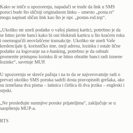
Kako se ističe u upozorenju, napadači se trude da link u SMS
poruci bude što sličniji originalnom linku – umesto „posta.rs“
mogu napisati sličan link kao što je npr. „postas-rsd.top“.
„Ukoliko ste uneli podatke o vašoj platnoj kartici, potrebno je da
se hitno javite banci kako bi oni blokirali karticu u što kraćem roku
i onemogućili neovlašćene transakcije. Ukoliko ste uneli Vaše
kredencijale tj. korisničko ime, mejl adresu, lozinku i ostale lične
podatke za logovanje na e-banking, potrebno je da odmah
promenite pristupnu lozinku ili se hitno obratite banci radi izmene
lozinke“, savetuje MUP.
U upozorenju se skreće pažnja i na to da se najverovatnije radi o
prevari ukoliko SMS poruka sadrži dosta pravopisnih grešaka, ako
su izmešana dva pisma – latinica i ćirilica ili dva jezika – engleski i
srpski.
„Ne prosleđujte sumnjive poruke prijateljima“, zaključuje se u
saopštenju MUP-a.
RTS