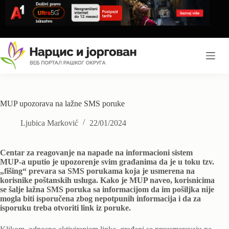
Skip
to
content
MUP upozorava na lažne SMS poruke
Ljubica Marković
22/01/2024
Centar za reagovanje na napade na informacioni sistem
MUP-a uputio je upozorenje svim građanima da je u toku tzv.
„fišing“ prevara sa SMS porukama koja je usmerena na
korisnike poštanskih usluga. Kako je MUP naveo, korisnicima
se šalje lažna SMS poruka sa informacijom da im pošiljka nije
mogla biti isporučena zbog nepotpunih informacija i da za
isporuku treba otvoriti link iz poruke.