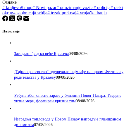
Ознаке
#
kraljevo
#
mup
#
Novi pazar
#
oduzimanje vozila
#
policija
#
raski
okrug
#
saobracaj
#
srbija
#
tezak prekrsaj
#
vrnjačka banja
Најновије
Заседало Градско веће Краљева
08/08/2026
„Тајно краљевство“ одушевило најмлађе на првом Фестивалу
родитељства у Краљеву
08/08/2026
Узбуна због опасне заразе у близини Новог Пазара: Уведене
хитне мере, формиран кризни тим
08/08/2026
Изградња топловода у Новом Пазару напредује планираном
динамиком
07/08/2026