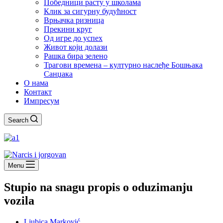
Победници расту у школама
Клик за сигурну будућност
Врњачка ризница
Прекини круг
Од игре до успех
Живот који долази
Рашка бира зелено
Трагови времена – културно наслеђе Бошњака
Санџака
О нама
Контакт
Импресум
Search
Menu
Stupio na snagu propis o oduzimanju
vozila
Ljubica Marković