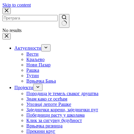
Skip to content
No results
Актуелности
Вести
Краљево
Нови Пазар
Рашка
Тутин
Врњачка Бања
Пројекти
Породица је темељ сваког друштва
Знам како се осећам
Упознај лепоте Рашке
Заједнички корени, заједнички пут
Победници расту у школама
Клик за сигурну будућност
Врњачка ризница
Прекини круг