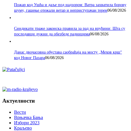
Пожар код Ушћа и даље под надзором: Ватра захватила борову
шуму, гашење отежали ветар и неприступачан терен
06/08/2026
Синдикати траже законска правила за рад на врућини: Шта су
послодавци дужни да обезбеде радницима
06/08/2026
Данас двочасовна обустава саобраћаја на мосту „Мехов крш“
код Новог Пазара
06/08/2026
Актуелности
Вести
Врњачка Бања
Избори 2023
Краљево