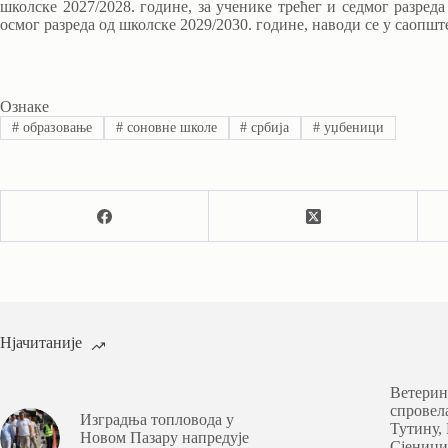
школске 2027/2028. године, за ученике трећег и седмог разреда
осмог разреда од школске 2029/2030. године, наводи се у саопш
Ознаке
#
образовање
#
соновне школе
#
србија
#
уџбеници
Нјачитаније
Ветерин
спровел
Изградња топловода у
Тутину,
Новом Пазару напредује
Сјеници