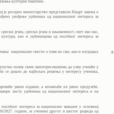
чувања културне баштине.
јој је ресорно министарство представило Нацрт закона о
виђено увођење уџбеника од националног интереса за
 српски језик, српски језик и књижевност, свет око нас,
а култура, као и уџбеницима од посебног интереса за
јачање националне свести о томе ко смо, као и изградњу
А
упутио позив свим заинтересованима да узму учешће у
о би се дошло до најбољих решења у интересу ученика,
емаће јавни издавач, а штампаће их јавно предузеће.
рошири листу уџбеника од националног интереса и на
 посебног интереса за националне мањине у основној
6/2027. године, за ученике другог и шестог разреда од