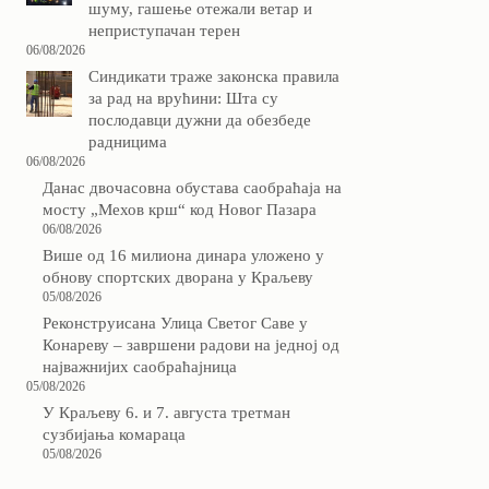
шуму, гашење отежали ветар и
неприступачан терен
06/08/2026
Синдикати траже законска правила
за рад на врућини: Шта су
послодавци дужни да обезбеде
радницима
06/08/2026
Данас двочасовна обустава саобраћаја на
мосту „Мехов крш“ код Новог Пазара
06/08/2026
Више од 16 милиона динара уложено у
обнову спортских дворана у Краљеву
05/08/2026
Реконструисана Улица Светог Саве у
Конареву – завршени радови на једној од
најважнијих саобраћајница
05/08/2026
У Краљеву 6. и 7. августа третман
сузбијања комараца
05/08/2026