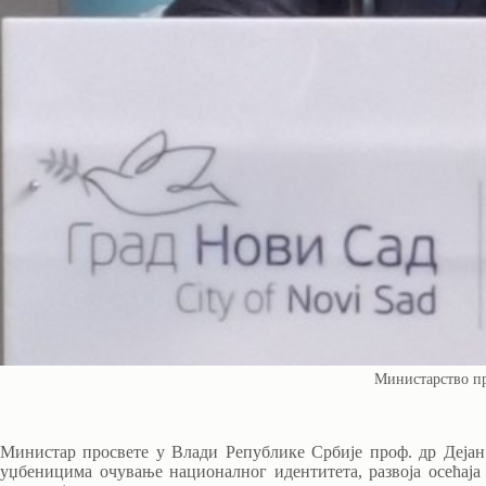
Министарство п
Министар просвете у Влади Републике Србије проф. др Дејан
уџбеницима очување националног идентитета, развоја осећај