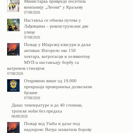
Министарка привреде посетила
компанију „Леони“ у Краљеву
07/08/2026
Наставља се обнова путева у
Лађевцима – реконструисане две
улице
07/08/2026
Пожар у Ибарској клисури и даље
активан: Изгорело око 150
хектара, ватрогасци и хеликоптер
МУП-а настављају борбу са
ватреном стихијом
07/08/2026
Откривено више од 19.000
прекршаја прекорачења дозвољене
брзине
07/08/2026
Данас температуре и до 40 степени,
тропске ноћи без предаха
06/08/2026
Пожар код Ушћа и даље под
надзором: Ватра захватила борову