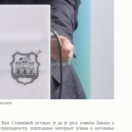
росвете
 Вук Станковић истакао је да је циљ измена Закона о
а припадности, поштовање матерњег језика и неговање