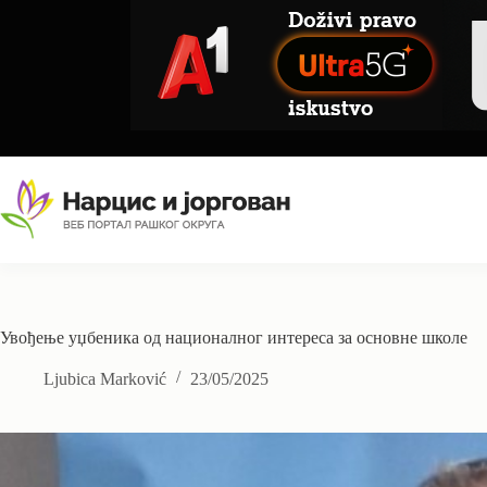
Skip
to
content
Увођење уџбеника од националног интереса за основне школе
Ljubica Marković
23/05/2025