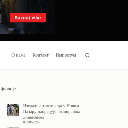
О нама
Контакт
Импресум
ајновије
Изградња топловода у Новом
Пазару напредује планираном
динамиком
07/08/2026