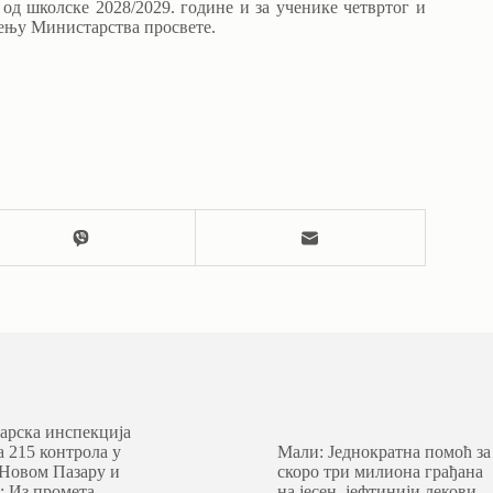
 од школске 2028/2029. године и за ученике четвртог и
тењу Министарства просвете.
арска инспекција
а 215 контрола у
Мали: Једнократна помоћ за
 Новом Пазару и
скоро три милиона грађана
: Из промета
на јесен, јефтинији лекови