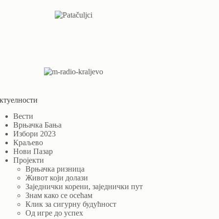
ктуелности
Вести
Врњачка Бања
Избори 2023
Краљево
Нови Пазар
Пројекти
Врњачка ризница
Живот који долази
Заједнички корени, заједнички пут
Знам како се осећам
Клик за сигурну будућност
Од игре до успех