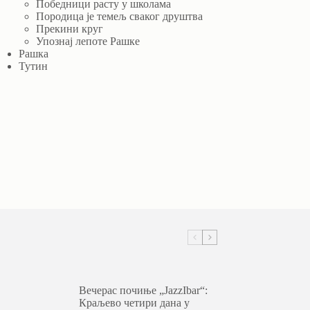
Победници расту у школама
Породица је темељ сваког друштва
Прекини круг
Упознај лепоте Рашке
Рашка
Тутин
Вечерас почиње „JazzIbar“:
Краљево четири дана у