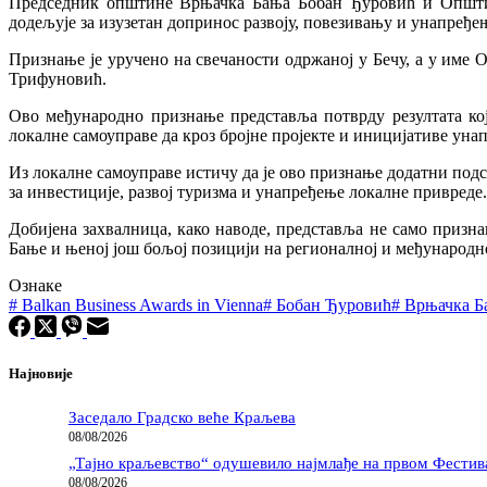
Председник општине Врњачка Бања Бобан Ђуровић и Општина
додељује за изузетан допринос развоју, повезивању и унапређе
Признање је уручено на свечаности одржаној у Бечу, а у им
Трифуновић.
Ово међународно признање представља потврду резултата кој
локалне самоуправе да кроз бројне пројекте и иницијативе ун
Из локалне самоуправе истичу да је ово признање додатни подс
за инвестиције, развој туризма и унапређење локалне привреде.
Добијена захвалница, како наводе, представља не само призна
Бање и њеној још бољој позицији на регионалној и међународн
Ознаке
#
Balkan Business Awards in Vienna
#
Бобан Ђуровић
#
Врњачка Б
Најновије
Заседало Градско веће Краљева
08/08/2026
„Тајно краљевство“ одушевило најмлађе на првом Фести
08/08/2026