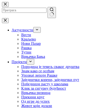
Skip
to
content
No
results
Актуелности
Вести
Краљево
Нови Пазар
Рашка
Тутин
Врњачка Бања
Пројекти
Породица је темељ сваког друштва
Знам како се осећам
Упознај лепоте Рашке
Заједнички корени, заједнички пут
Победници расту у школама
Клик за сигурну будућност
Врњачка ризница
Прекини круг
Од игре до успех
Живот који долази