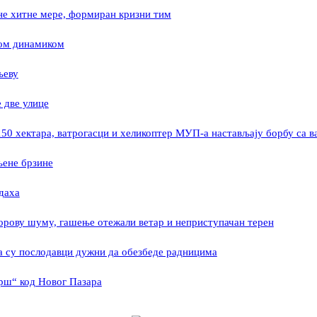
ене хитне мере, формиран кризни тим
ном динамиком
љеву
 две улице
150 хектара, ватрогасци и хеликоптер МУП-а настављају борбу са 
љене брзине
даха
орову шуму, гашење отежали ветар и неприступачан терен
та су послодавци дужни да обезбеде радницима
крш“ код Новог Пазара