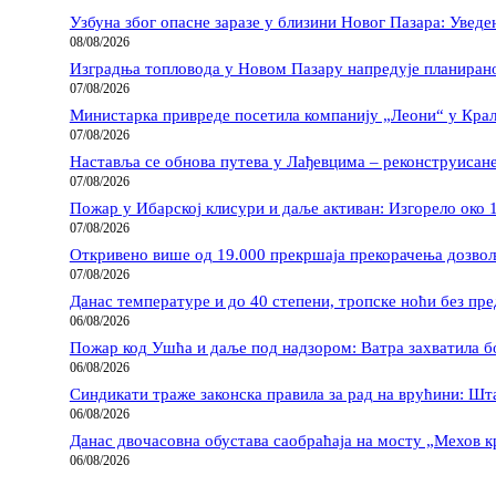
Узбуна због опасне заразе у близини Новог Пазара: Увед
08/08/2026
Изградња топловода у Новом Пазару напредује планира
07/08/2026
Министарка привреде посетила компанију „Леони“ у Кра
07/08/2026
Наставља се обнова путева у Лађевцима – реконструисане
07/08/2026
Пожар у Ибарској клисури и даље активан: Изгорело око 
07/08/2026
Откривено више од 19.000 прекршаја прекорачења дозво
07/08/2026
Данас температуре и до 40 степени, тропске ноћи без пре
06/08/2026
Пожар код Ушћа и даље под надзором: Ватра захватила б
06/08/2026
Синдикати траже законска правила за рад на врућини: Ш
06/08/2026
Данас двочасовна обустава саобраћаја на мосту „Мехов 
06/08/2026