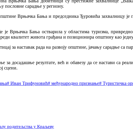
 Врњачка Бања добитници су престижне захвалнице „Balkan B
њу пословне сарадње у региону.
е Општине Врњачка Бања и председника Ђуровића захвалницу је
е је Врњачка Бања остварила у областима туризма, привредно
апреди квалитет живота грађана и позиционира општину као једн
тицај за наставак рада на развоју општине, јачању сарадње са 
ње за досадашње резултате, већ и обавезу да се настави са реа
ој сцени.
ања
#
Иван Трифуновић
#
међународно признање
#
Туристичка ор
валу родитељства у Краљеву