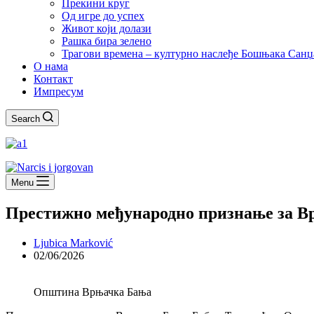
Прекини круг
Од игре до успех
Живот који долази
Рашка бира зелено
Трагови времена – културно наслеђе Бошњака Санџ
О нама
Контакт
Импресум
Search
Menu
Престижно међународно признање за В
Ljubica Marković
02/06/2026
Општина Врњачка Бања