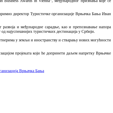
usiness Awards in Vienna“, међународног признања које се
 примио директор Туристичке организације Врњачка Бања Иван
г развоја и међународне сарадње, као и препознавање напора
у од најуспешнијих туристичких дестинација у Србији.
партнерима у земљи и иностранству и стварању нових могућности
лизацијом пројеката који ће допринети даљем напретку Врњачке
ганизација Врњачка Бања