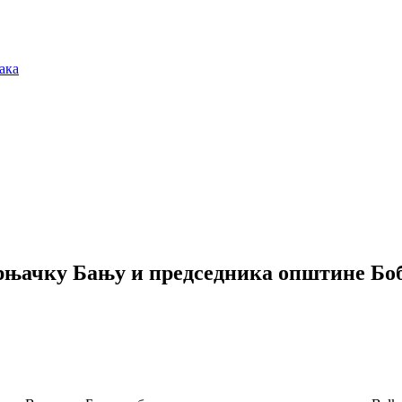
ака
рњачку Бању и председника општине Бо