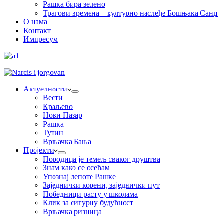
Рашка бира зелено
Трагови времена – културно наслеђе Бошњака Санџ
О нама
Контакт
Импресум
Актуелности
Вести
Краљево
Нови Пазар
Рашка
Тутин
Врњачка Бања
Пројекти
Породица је темељ сваког друштва
Знам како се осећам
Упознај лепоте Рашке
Заједнички корени, заједнички пут
Победници расту у школама
Клик за сигурну будућност
Врњачка ризница