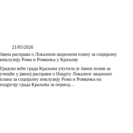
21/05/2026
Јавна расправа о Локалном акционом плану за социјалну
инклузију Рома и Ромкиња у Краљеву
Градско веће града Краљева упутило је Јавни позив за
учешће у јавној расправи о Нацрту Локалног акционог
плана за социјалну инклузију Рома и Ромкиња на
подручју града Краљева за период…