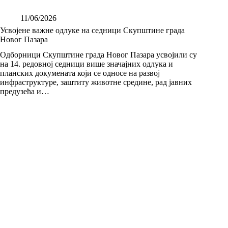
11/06/2026
Усвојене важне одлуке на седници Скупштине града
Новог Пазара
Одборници Скупштине града Новог Пазара усвојили су
на 14. редовној седници више значајних одлука и
планских докумената који се односе на развој
инфраструктуре, заштиту животне средине, рад јавних
предузећа и…