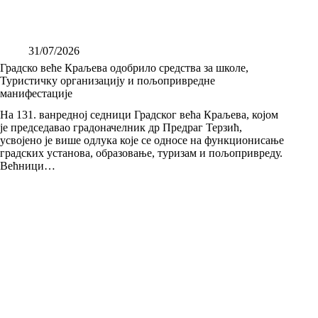
31/07/2026
Градско веће Краљева одобрило средства за школе,
Туристичку организацију и пољопривредне
манифестације
На 131. ванредној седници Градског већа Краљева, којом
је председавао градоначелник др Предраг Терзић,
усвојено је више одлука које се односе на функционисање
градских установа, образовање, туризам и пољопривреду.
Већници…