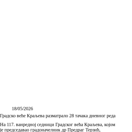
18/05/2026
Градско веће Краљева разматрало 28 тачака дневног реда
На 117. ванредној седници Градског већа Краљева, којом
је председавао градоначелник др Предраг Терзић,