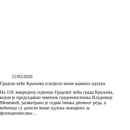
21/05/2026
Градско веће Краљева усвојило више важних одлука
На 118. ванредној седници Градског већа града Краљева,
којом је председавао заменик градоначелника Владимир
Мимовић, разматрано је седам тачака дневног реда, а
већници су донели више одлука значајних за
функционисање…