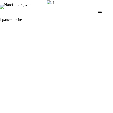
Skip
to
content
Градско веће