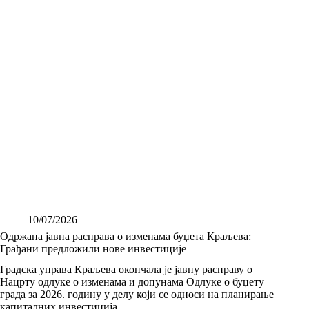
10/07/2026
Одржана јавна расправа о изменама буџета Краљева:
Грађани предложили нове инвестиције
Градска управа Краљева окончала је јавну расправу о
Нацрту одлуке о изменама и допунама Одлуке о буџету
града за 2026. годину у делу који се односи на планирање
капиталних инвестиција.…