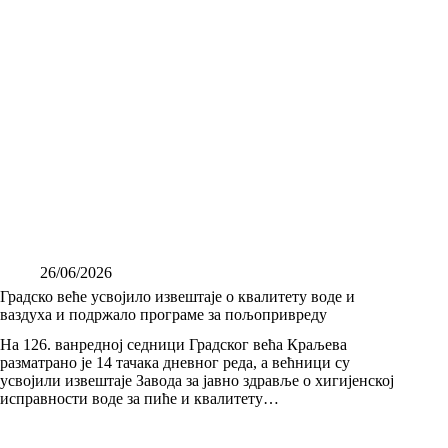
26/06/2026
Градско веће усвојило извештаје о квалитету воде и
ваздуха и подржало програме за пољопривреду
На 126. ванредној седници Градског већа Краљева
разматрано је 14 тачака дневног реда, а већници су
усвојили извештаје Завода за јавно здравље о хигијенској
исправности воде за пиће и квалитету…