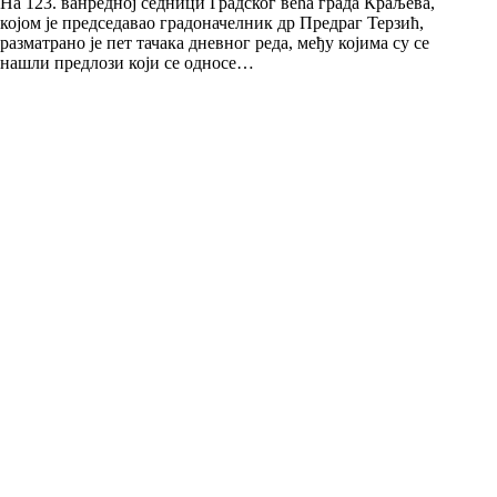
На 123. ванредној седници Градског већа града Краљева,
којом је председавао градоначелник др Предраг Терзић,
разматрано је пет тачака дневног реда, међу којима су се
нашли предлози који се односе…