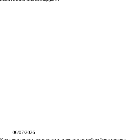
06/07/2026
Краљево уводи једнократну новчану помоћ за ђаке прваке