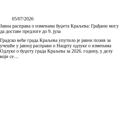
05/07/2026
Јавна расправа о изменама буџета Краљева: Грађани могу
да доставе предлоге до 9. јула
Градско веће града Краљева упутило је јавни позив за
учешће у јавној расправи о Нацрту одлуке о изменама
Одлуке о буџету града Краљева за 2026. годину, у делу
који се…