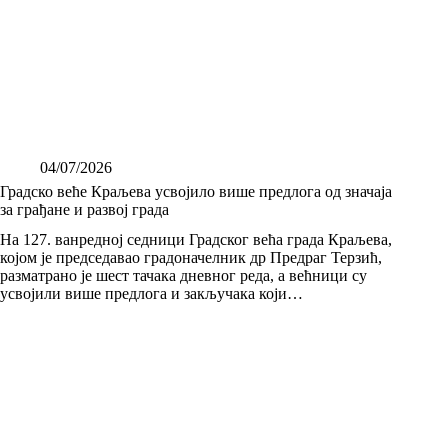
04/07/2026
Градско веће Краљева усвојило више предлога од значаја
за грађане и развој града
На 127. ванредној седници Градског већа града Краљева,
којом је председавао градоначелник др Предраг Терзић,
разматрано је шест тачака дневног реда, а већници су
усвојили више предлога и закључака који…