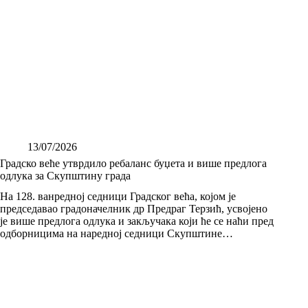
13/07/2026
Градско веће утврдило ребаланс буџета и више предлога
одлука за Скупштину града
На 128. ванредној седници Градског већа, којом је
председавао градоначелник др Предраг Терзић, усвојено
је више предлога одлука и закључака који ће се наћи пред
одборницима на наредној седници Скупштине…