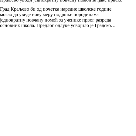
Град Краљево би од почетка наредне школске године
могао да уведе нову меру подршке породицама –
једнократну новчану помоћ за ученике првог разреда
основних школа. Предлог одлуке усвојило је Градско…