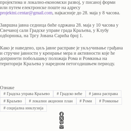
пројектима и локално-економски развој, у писаној форми
или путем електронске поште на адресу
projektni.centar@gmail.com
, најкасније до 28. маја у 8 часова.
Завршна јавна седница биће одржана 28. маја у 10 часова у
Свечаној сали Градске управе града Краљева, у Клубу
одборника, на Тргу Јована Сарића број 1.
Како је наведено, циљ јавне расправе је укључивање грађана
и стручне јавности у креирање мера и активности које ће
допринети побољшању положаја Рома и Ромкиња на
територији Краљева у наредном петогодишњем периоду.
Ознаке
#
Градска управа Краљево
#
Градско веће
#
јавна расправа
#
Краљево
#
локални акциони план
#
Роми
#
Ромкиње
#
социјална инклузија