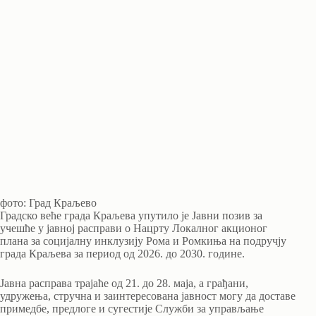
фото: Град Краљево
Градско веће града Краљева упутило је Јавни позив за
учешће у јавној расправи о Нацрту Локалног акционог
плана за социјалну инклузију Рома и Ромкиња на подручју
града Краљева за период од 2026. до 2030. године.
Јавна расправа трајаће од 21. до 28. маја, а грађани,
удружења, стручна и заинтересована јавност могу да доставе
примедбе, предлоге и сугестије Служби за управљање