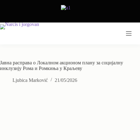
Skip
to
content
Јавна расправа о Локалном акционом плану за социјалну
инклузију Рома и Ромкиња у Краљеву
Ljubica Marković
21/05/2026