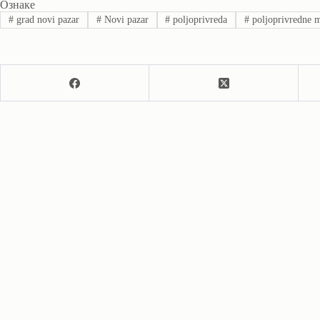
Ознаке
#
grad novi pazar
#
Novi pazar
#
poljoprivreda
#
poljoprivredne 