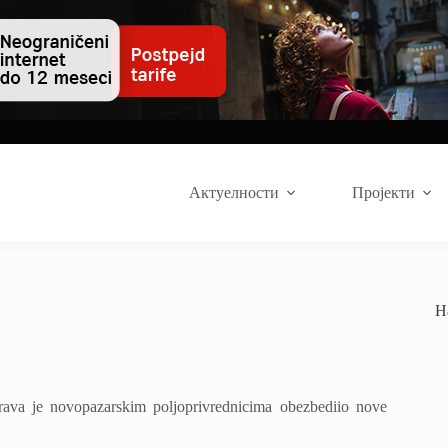
Актуелности
Пројекти
Н
ava je novopazarskim poljoprivrednicima obezbediio nove