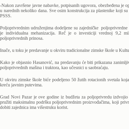
-Nakon završene javne nabavke, potpisanih ugovora, obezbeđena je o
u narednih nekoliko dana. Sve osim konstrukcija za plastenike koji su
PSSS.
Poljoprivrednim udruženjima dodeljene su zajedničke poljoprivredn
je individualna mehanizacija. Reč je o investiciji vrednoj 9,2 
poljoprivrednih prinosa.
Inače, u toku je predavanje u okviru tradicionalne zimske škole u Kult
Kako je objasnio Hasanović, na predavanju će biti prikazana zanimljiv
poljoprivrednih mašina i traktora, kao učesnici u saobraćaju.
U okviru zimske škole biće podeljeno 50 žutih rotacionih svetala koja
kreću javnim putevima.
Grad Novi Pazar je ove godine iz budžeta za poljoprivredu izdvojio 
pružiti maksimalnu podršku poljoprivrednim proizvođačima, koji priv
dobiti zajednica ima višestruku korist.