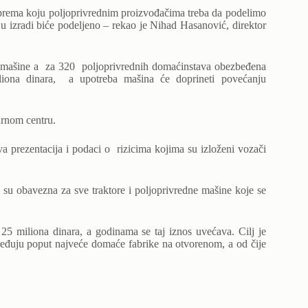
prema koju poljoprivrednim proizvođačima treba da podelimo
 u izradi biće podeljeno – rekao je Nihad Hasanović, direktor
e mašine a za 320 poljoprivrednih domaćinstava obezbeđena
miliona dinara, a upotreba mašina će doprineti povećanju
urnom centru.
a prezentacija i podaci o rizicima kojima su izloženi vozači
 su obavezna za sve traktore i poljoprivredne mašine koje se
25 miliona dinara, a godinama se taj iznos uvećava. Cilj je
ređuju poput najveće domaće fabrike na otvorenom, a od čije