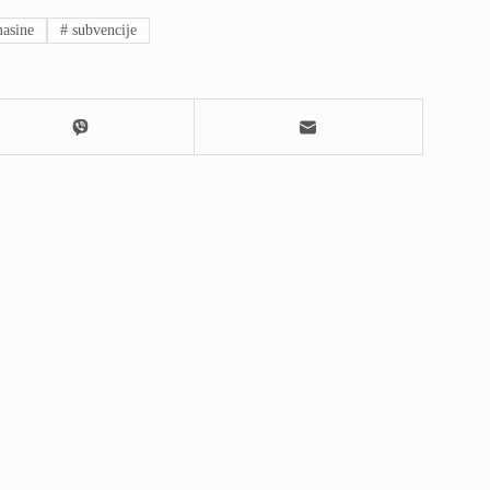
masine
#
subvencije