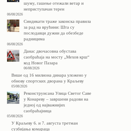
шуму, гашење отежали ветар и
неприступачан терен
06/08/2026
Синдикати траже законска правила
за рад на врућини: Шта су
послодавци дужни да обезбеде
радницима
06/08/2026
Данас двочасовна обустава
саобраћаја на мосту „Мехов крш“
код Новог Пазара
06/08/2026
Више од 16 милиона динара уложено у
обнову спортских дворана у Краљеву
05/08/2026
Реконструисана Улица Светог Саве
у Конареву – завршени радови на
једној од најважнијих
саобраћајница
05/08/2026
У Краљеву 6. и 7. августа третман
сузбијања комараца