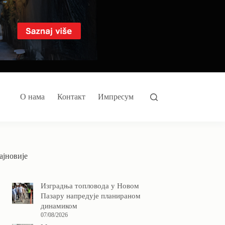
О нама
Контакт
Импресум
ајновије
Изградња топловода у Новом
Пазару напредује планираном
динамиком
07/08/2026