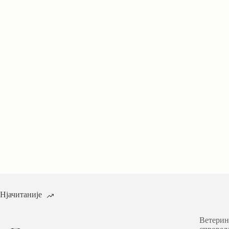
Нјачитаније
Ветерин