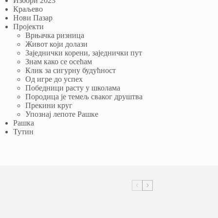
Избори 2023
Краљево
Нови Пазар
Пројекти
Врњачка ризница
Живот који долази
Заједнички корени, заједнички пут
Знам како се осећам
Клик за сигурну будућност
Од игре до успех
Победници расту у школама
Породица је темељ сваког друштва
Прекини круг
Упознај лепоте Рашке
Рашка
Тутин