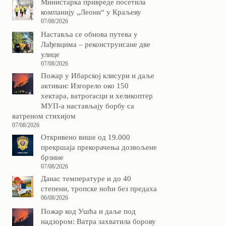
Министарка привреде посетила
компанију „Леони“ у Краљеву
07/08/2026
Наставља се обнова путева у
Лађевцима – реконструисане две
улице
07/08/2026
Пожар у Ибарској клисури и даље
активан: Изгорело око 150
хектара, ватрогасци и хеликоптер
МУП-а настављају борбу са
ватреном стихијом
07/08/2026
Откривено више од 19.000
прекршаја прекорачења дозвољене
брзине
07/08/2026
Данас температуре и до 40
степени, тропске ноћи без предаха
06/08/2026
Пожар код Ушћа и даље под
надзором: Ватра захватила борову