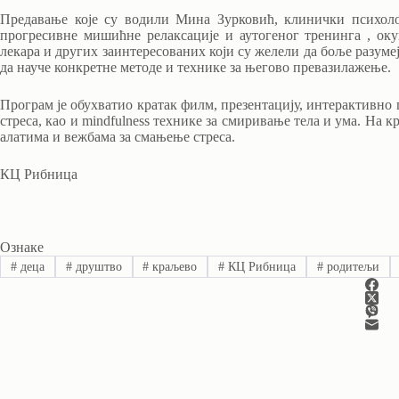
Предавање које су водили Мина Зурковић, клинички психолог
прогресивне мишићне релаксације и аутогеног тренинга , окуп
лекара и других заинтересованих који су желели да боље разумеј
да науче конкретне методе и технике за његово превазилажење.
Програм је обухватио кратак филм, презентацију, интерактивно
стреса, као и mindfulness технике за смиривање тела и ума. На
алатима и вежбама за смањење стреса.
КЦ Рибница
Ознаке
#
деца
#
друштво
#
краљево
#
КЦ Рибница
#
родитељи