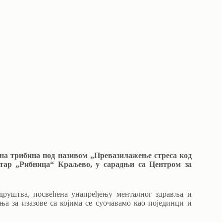
вна трибина под називом „Превазилажење стреса код
нтар „Рибница“ Краљево, у сарадњи са Центром за
 друштва, посвећена унапређењу менталног здравља и
а за изазове са којима се суочавамо као појединци и