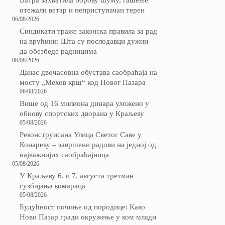
Ватра захватила борову шуму, гашење
отежали ветар и неприступачан терен
06/08/2026
Синдикати траже законска правила за рад
на врућини: Шта су послодавци дужни
да обезбеде радницима
06/08/2026
Данас двочасовна обустава саобраћаја на
мосту „Мехов крш“ код Новог Пазара
06/08/2026
Више од 16 милиона динара уложено у
обнову спортских дворана у Краљеву
05/08/2026
Реконструисана Улица Светог Саве у
Конареву – завршени радови на једној од
најважнијих саобраћајница
05/08/2026
У Краљеву 6. и 7. августа третман
сузбијања комараца
05/08/2026
Будућност почиње од породице: Како
Нови Пазар гради окружење у ком млади