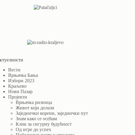
ктуелности
Вести
Врњачка Бања
Избори 2023
Краљево
Нови Пазар
Пројекти
Врњачка ризница
Живот који долази
Заједнички корени, заједнички пут
Знам како се осећам
Клик за сигурну будућност
Од игре до успех
Победници расту у школама