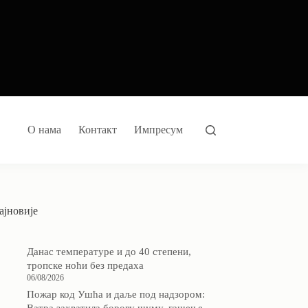
О нама
Контакт
Импресум
ајновије
Данас температуре и до 40 степени,
тропске ноћи без предаха
06/08/2026
Пожар код Ушћа и даље под надзором: