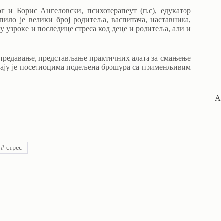
 и Борис Ангеловски, психотерапеут (п.с), едукатор
ило је велики број родитеља, васпитача, наставника,
у узроке и последице стреса код деце и родитеља, али и
 предавање, представљање практичних алата за смањење
 крају је посетиоцима подељена брошура са применљивим
А
#
стрес