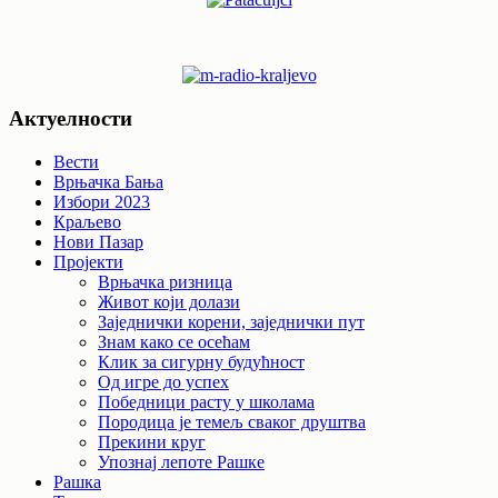
Актуелности
Вести
Врњачка Бања
Избори 2023
Краљево
Нови Пазар
Пројекти
Врњачка ризница
Живот који долази
Заједнички корени, заједнички пут
Знам како се осећам
Клик за сигурну будућност
Од игре до успех
Победници расту у школама
Породица је темељ сваког друштва
Прекини круг
Упознај лепоте Рашке
Рашка