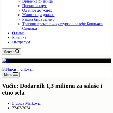
Врњачка ризница
Прекини круг
Од игре до успех
Живот који долази
Рашка бира зелено
Трагови времена – културно наслеђе Бошњака
Санџака
О нама
Контакт
Импресум
Search
Menu
Vučić: Dodarnih 1,3 miliona za salaše i
etno sela
Ljubica Marković
22/02/2024