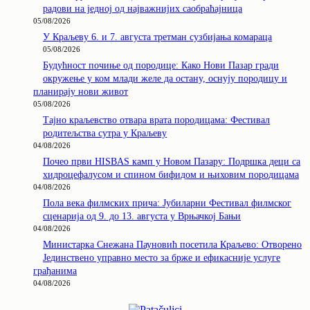
радови на једној од најважнијих саобраћајница
05/08/2026
У Краљеву 6. и 7. августа третман сузбијања комараца
05/08/2026
Будућност почиње од породице: Како Нови Пазар гради
окружење у ком млади желе да остану, оснују породицу и
планирају нови живот
05/08/2026
Тајно краљевство отвара врата породицама: Фестивал
родитељства сутра у Краљеву
04/08/2026
Почео први HISBAS камп у Новом Пазару: Подршка деци са
хидроцефалусом и спином бифидом и њиховим породицама
04/08/2026
Пола века филмских прича: Јубиларни Фестивал филмског
сценарија од 9. до 13. августа у Врњачкој Бањи
04/08/2026
Министарка Снежана Пауновић посетила Краљево: Отворено
Јединствено управно место за брже и ефикасније услуге
грађанима
04/08/2026