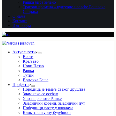
Рашка бира зелено
Трагови времена – културно наслеђе Бошњака
Санџака
О нама
Контакт
Импресум
Актуелности
Вести
Краљево
Нови Пазар
Рашка
Тутин
Врњачка Бања
Пројекти
Породица је темељ сваког друштва
Знам како се осећам
Упознај лепоте Рашке
Заједнички корени, заједнички пут
Победници расту у школама
Клик за сигурну будућност