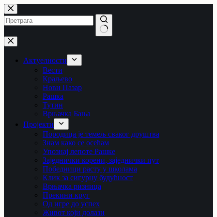
Skip
to
content
No
results
Актуелности
Вести
Краљево
Нови Пазар
Рашка
Тутин
Врњачка Бања
Пројекти
Породица је темељ сваког друштва
Знам како се осећам
Упознај лепоте Рашке
Заједнички корени, заједнички пут
Победници расту у школама
Клик за сигурну будућност
Врњачка ризница
Прекини круг
Од игре до успех
Живот који долази