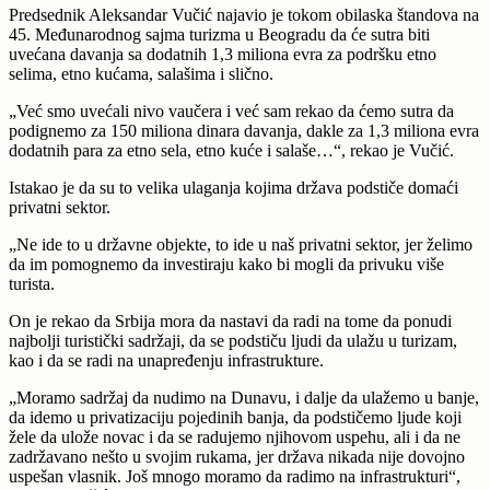
Predsednik Aleksandar Vučić najavio je tokom obilaska štandova na
45. Međunarodnog sajma turizma u Beogradu da će sutra biti
uvećana davanja sa dodatnih 1,3 miliona evra za podršku etno
selima, etno kućama, salašima i slično.
„Već smo uvećali nivo vaučera i već sam rekao da ćemo sutra da
podignemo za 150 miliona dinara davanja, dakle za 1,3 miliona evra
dodatnih para za etno sela, etno kuće i salaše…“, rekao je Vučić.
Istakao je da su to velika ulaganja kojima država podstiče domaći
privatni sektor.
„Ne ide to u državne objekte, to ide u naš privatni sektor, jer želimo
da im pomognemo da investiraju kako bi mogli da privuku više
turista.
On je rekao da Srbija mora da nastavi da radi na tome da ponudi
najbolji turistički sadržaji, da se podstiču ljudi da ulažu u turizam,
kao i da se radi na unapređenju infrastrukture.
„Moramo sadržaj da nudimo na Dunavu, i dalje da ulažemo u banje,
da idemo u privatizaciju pojedinih banja, da podstičemo ljude koji
žele da ulože novac i da se radujemo njihovom uspehu, ali i da ne
zadržavano nešto u svojim rukama, jer država nikada nije dovojno
uspešan vlasnik. Još mnogo moramo da radimo na infrastrukturi“,