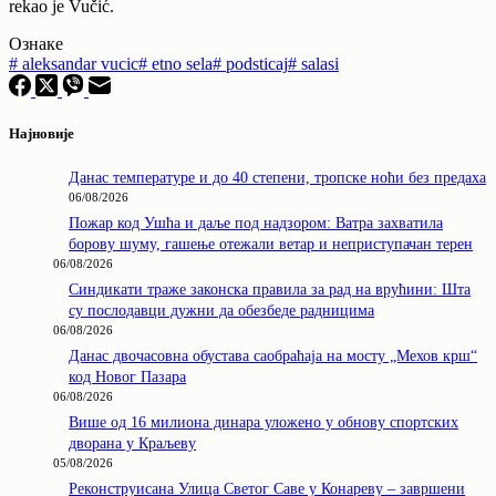
rekao je Vučić.
Ознаке
#
aleksandar vucic
#
etno sela
#
podsticaj
#
salasi
Најновије
Данас температуре и до 40 степени, тропске ноћи без предаха
06/08/2026
Пожар код Ушћа и даље под надзором: Ватра захватила
борову шуму, гашење отежали ветар и неприступачан терен
06/08/2026
Синдикати траже законска правила за рад на врућини: Шта
су послодавци дужни да обезбеде радницима
06/08/2026
Данас двочасовна обустава саобраћаја на мосту „Мехов крш“
код Новог Пазара
06/08/2026
Више од 16 милиона динара уложено у обнову спортских
дворана у Краљеву
05/08/2026
Реконструисана Улица Светог Саве у Конареву – завршени