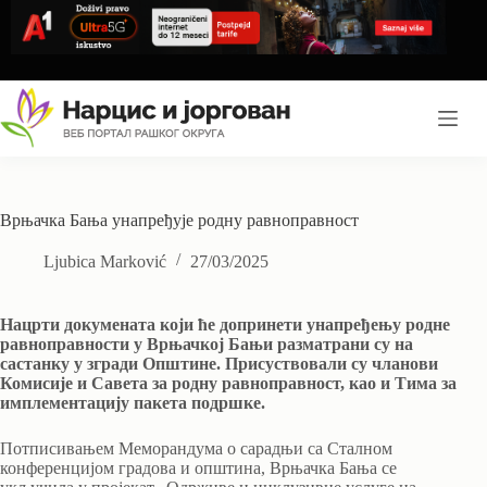
Skip
to
content
Врњачка Бања унапређује родну равноправност
Ljubica Marković
27/03/2025
Нацрти докумената који ће допринети унапређењу родне
равноправности у Врњачкој Бањи разматрани су на
састанку у згради Општине. Присуствовали су чланови
Комисије и Савета за родну равноправност, као и Тима за
имплементацију пакета подршке.
Потписивањем Меморандума о сарадњи са Сталном
конференцијом градова и општина, Врњачка Бања се