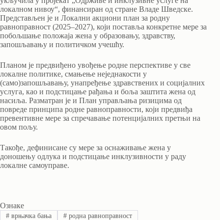
укључила у пројекат „Одрживе и инклузивне услуге на
локалном нивоу“, финансиран од стране Владе Шведске.
Представљен је и Локални акциони план за родну
равноправност (2025–2027), који поставља конкретне мере за
побољшање положаја жена у образовању, здравству,
запошљавању и политичком учешћу.
Планом је предвиђено увођење родне перспективе у све
локалне политике, смањење неједнакости у
(само)запошљавању, унапређење здравствених и социјалних
услуга, као и подстицање рађања и боља заштита жена од
насиља. Разматран је и План управљања ризицима од
повреде принципа родне равноправности, који предвиђа
превентивне мере за спречавање потенцијалних претњи на
овом пољу.
Такође, дефинисане су мере за оснаживање жена у
доношењу одлука и подстицање инклузивности у раду
локалне самоуправе.
Ознаке
#
врњачка бања
#
родна равноправност