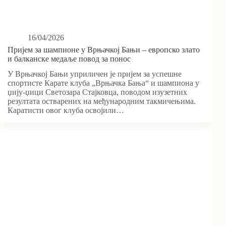
16/04/2026
Пријем за шампионе у Врњачкој Бањи – европско злато
и балканске медаље повод за понос
У Врњачкој Бањи уприличен је пријем за успешне
спортисте Карате клуба „Врњачка Бања“ и шампиона у
џију-џици Светозара Стајковца, поводом изузетних
резултата остварених на међународним такмичењима.
Каратисти овог клуба освојили…