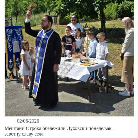
02/06/2026
Мештани Отрока обележили Духовски понедељак –
заветну славу села