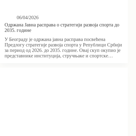
06/04/2026
Одржана Јавна расправа о стратегији развоја спорта до
2035. године
У Београду је одржана јавна расправа посвећена
Предлогу стратегије развоја спорта у Републици Србији
за период од 2026. до 2035. године. Овај скуп окупио је
представнике институција, стручњаке и спортске…