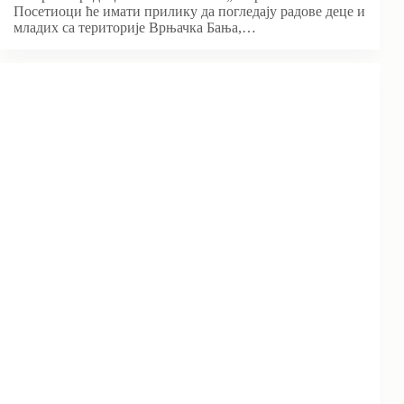
Посетиоци ће имати прилику да погледају радове деце и
младих са територије Врњачка Бања,…