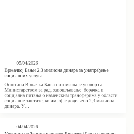
05/04/2026
Врњачкој Бањи 2,3 милиона динара за унапређење
социјалних услуга
Општина Врњачка Бања потписала је уговор са
Министарством за рад, запошљавање, борачка и
социјална питања о наменским трансферима у области
социјалне заштите, којим јој је додељено 2,3 милиона
динара. У…
04/04/2026
Ученици из Зенице у посети Врњачкој Бањи у оквиру