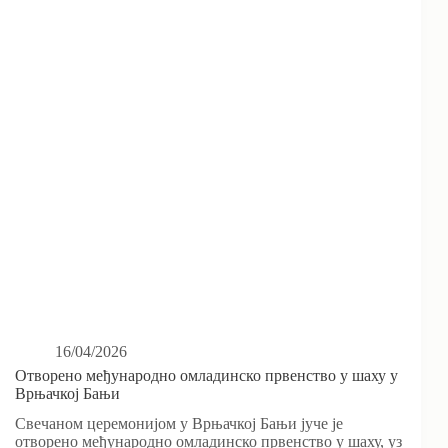
16/04/2026
Отворено међународно омладинско првенство у шаху у
Врњачкој Бањи
Свечаном церемонијом у Врњачкој Бањи јуче је
отворено међународно омладинско првенство у шаху, уз