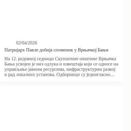
02/04/2026
Патријарх Павле добија споменик у Врњачкој Бањи
На 12. редовној седници Скупштине општине Врњачка
Бања усвојен је низ одлука и извештаја који се односе на
управљање јавним ресурсима, инфраструктурни развој
и рад локалних установа. Одборници су једногласно…