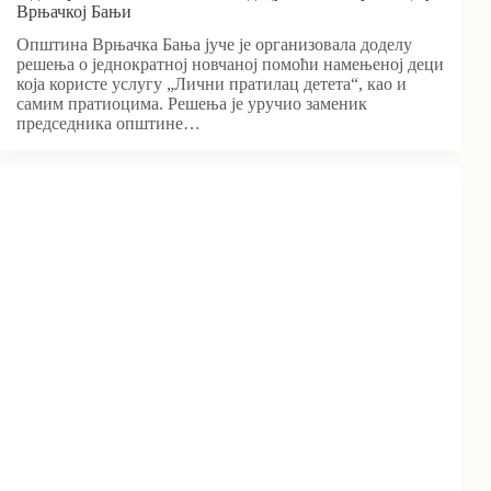
Врњачкој Бањи
Општина Врњачка Бања јуче је организовала доделу
решења о једнократној новчаној помоћи намењеној деци
која користе услугу „Лични пратилац детета“, као и
самим пратиоцима. Решења је уручио заменик
председника општине…