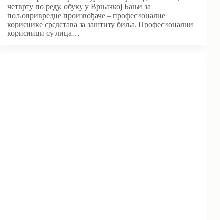
четврту по реду, обуку у Врњачкој Бањи за
пољопривредне произвођаче – професионалне
кориснике средстава за заштиту биља. Професионални
корисници су лица…