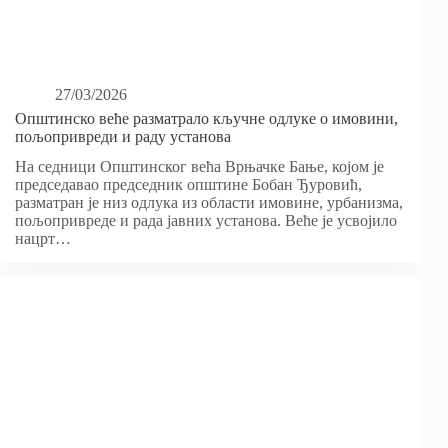
27/03/2026
Општинско веће разматрало кључне одлуке о имовини,
пољопривреди и раду установа
На седници Општинског већа Врњачке Бање, којом је
председавао председник општине Бобан Ђуровић,
разматран је низ одлука из области имовине, урбанизма,
пољопривреде и рада јавних установа. Веће је усвојило
нацрт…