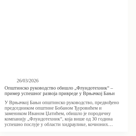
26/03/2026
Општинско руководство обишло „Флуидотехник“ –
пример успешног развоја привреде у Врњачкој Бањи
У Врњачкој Бањи општинско руководство, предвођено
председником општине Бобаном Ђуровићем и
замеником Иваном Џатићем, обишло је породичну
компанију „Флуидотехник“, која више од 30 година
успешно послује у области хидраулике, кочионих…