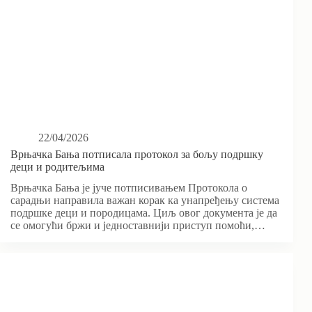
22/04/2026
Врњачка Бања потписала протокол за бољу подршку
деци и родитељима
Врњачка Бања је јуче потписивањем Протокола о
сарадњи направила важан корак ка унапређењу система
подршке деци и породицама. Циљ овог документа је да
се омогући бржи и једноставнији приступ помоћи,…