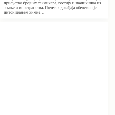
присуство бројних такмичара, гостију и званичника из
земље и иностранства. Почетак догађаја обележен је
интонирањем химне…