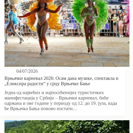
04/07/2026
Врњачки карневал 2026: Осам дана музике, спектакла и
„Еликсира радости“ у срцу Врњачке Бање
Једна од највећих и најпосећенијих туристичких
манифестација у Србији – Врњачки карневал, биће
одржана и ове године у периоду од 12. до 19. јула, када
ће Врњачка Бања поново постати…