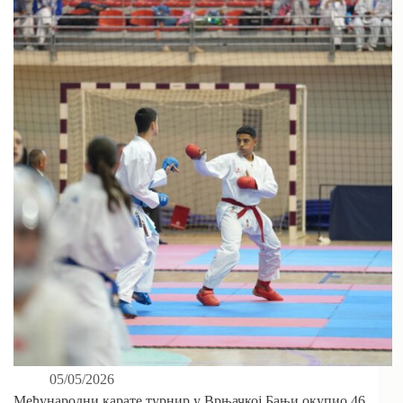
05/05/2026
Међународни карате турнир у Врњачкој Бањи окупио 46