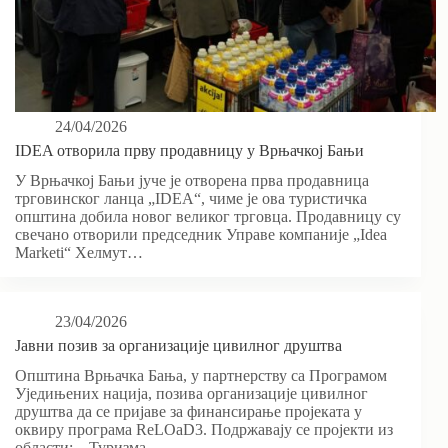
24/04/2026
IDEA отворила прву продавницу у Врњачкој Бањи
У Врњачкој Бањи јуче је отворена прва продавница
трговинског ланца „IDEA“, чиме је ова туристичка
општина добила новог великог трговца. Продавницу су
свечано отворили председник Управе компаније „Idea
Marketi“ Хелмут…
23/04/2026
Јавни позив за организације цивилног друштва
Општина Врњачка Бања, у партнерству са Програмом
Уједињених нација, позива организације цивилног
друштва да се пријаве за финансирање пројеката у
оквиру програма ReLOaD3. Подржавају се пројекти из
области: – Туризма…