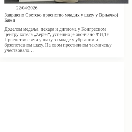
22/04/2026
Завршено Светско првенство младих у шаху у Врњачкој
Бањи
Доделом медаља, пехара и диплома у Конгресном
центру хотела „Zepter“, успешно је окончано ФИДЕ
Првенство света у шаху за младе у убрзаном и
брзопотезном шаху. На овом престижном такмичењу
учествовало…