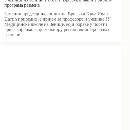
програма размене
Заменик председника општине Врњачка Бања Иван
Џатић приредио је пријем за професоре и ученике ЈУ
Медицинске школе из Зенице, који бораве у посети
врњачкој Гимназији у оквиру регионалног програма
размене.…