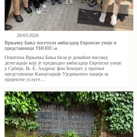
26/05/2026
Врњачку Бању посетили амбасадор Европске уније и
представници УНОПС-а
Општина Врњачка Бања била је домаћин високој
делегацији коју је предводио амбасадор Европске уније
у Србији, Њ. Е. Андреас фон Бекерат, у пратњи
представнице Канцеларије Уједињених нација за
пројектне услуге…