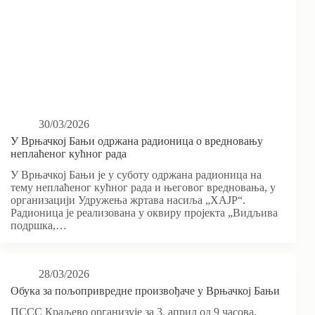
30/03/2026
У Врњачкој Бањи одржана радионица о вредновању
неплаћеног кућног рада
У Врњачкој Бањи је у суботу одржана радионица на
тему неплаћеног кућног рада и његовог вредновања, у
организацији Удружења жртава насиља „ХАЈР“.
Радионица је реализована у оквиру пројекта „Видљива
подршка,…
28/03/2026
Обука за пољопривредне произвођаче у Врњачкој Бањи
ПССС Краљево организује за 3. април од 9 часова,