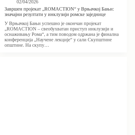
02/04/2026
Завршен пројекат „ROMACTION“ у Врњачкој Бањи:
значајни резултати у инклузији ромске заједнице
У Врњачкој Бањи успешно је окончан пројекат
„ROMACTION – свеобухватан приступ инклузији и
оснаживању Рома“, а тим поводом одржана је финална
конференција „Научене лекције“ у сали Скупштине
општине. На скупу…