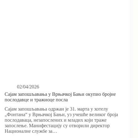
02/04/2026
Сајам запошљавања у Врњачкој Бањи окупио бројне
послодавце и тражиоце посла
Сајам запошљавања одржан је 31. марта у хотелу
„Фонтана“ у Врњачкој Бањи, уз учешће великог броја
послодаваца, незапослених и младих који траже
запослење. Манифестацију су отворили директор
Националне службе за…