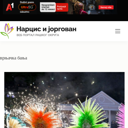
Skip
to
content
врњачка бања