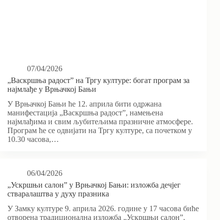
07/04/2026
„Васкршња радост” на Тргу културе: богат програм за
најмлађе у Врњачкој Бањи
У Врњачкој Бањи ће 12. априла бити одржана
манифестација „Васкршња радост”, намењена
најмлађима и свим љубитељима празничне атмосфере.
Програм ће се одвијати на Тргу културе, са почетком у
10.30 часова,…
06/04/2026
„Ускршњи салон” у Врњачкој Бањи: изложба дечјег
стваралаштва у духу празника
У Замку културе 9. априла 2026. године у 17 часова биће
отворена традиционална изложба „Ускршњи салон”.