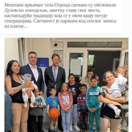
Мештани врњачког села Отроци свечано су обележили
Духовски понедељак, заветну славу свог места,
настављајући традицију која се у овом крају негује
генерацијама. Свечаност је одржана код сеоског записа
на платоу…