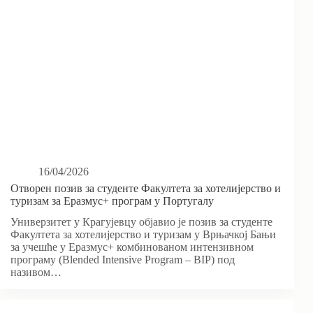
16/04/2026
Отворен позив за студенте Факултета за хотелијерство и
туризам за Еразмус+ програм у Португалу
Универзитет у Крагујевцу објавио је позив за студенте
Факултета за хотелијерство и туризам у Врњачкој Бањи
за учешће у Еразмус+ комбинованом интензивном
програму (Blended Intensive Program – BIP) под
називом…