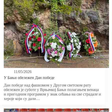
11/05/2026
У Бањи обележен Дан победе
Дан победе над фашизмом у Другом светском рату
обележен је суботе у Врњачкој Бањи полагањем венаца
и пригодним програмом у знак сећања на све страдале и
хероје који су дали…