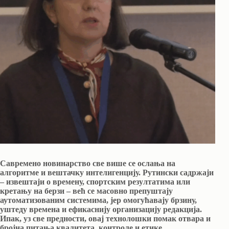
Савремено новинарство све више се ослања на
алгоритме и вештачку интелигенцију. Рутински садржаји
– извештаји о времену, спортским резултатима или
кретању на берзи – већ се масовно препуштају
аутоматизованим системима, јер омогућавају брзину,
уштеду времена и ефикаснију организацију редакција.
Ипак, уз све предности, овај технолошки помак отвара и
бројна питања квалитета, контроле и етике.