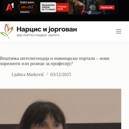
Skip
to
content
Вештачка интелигенција и новинарски портали – нови
хоризонти или ризици за професију?
Ljubica Marković
03/12/2025