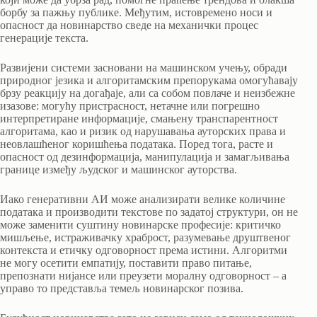
борбу за пажњу публике. Међутим, истовремено носи и
опасност да новинарство сведе на механички процес
генерације текста.
Развијени системи засновани на машинском учењу, обради
природног језика и алгоритамским препорукама омогућавају
брзу реакцију на догађаје, али са собом повлаче и неизбежне
изазове: могућу пристрасност, нетачне или погрешно
интерпретиране информације, смањену транспарентност
алгоритама, као и ризик од нарушавања ауторских права и
неовлашћеног коришћења података. Поред тога, расте и
опасност од дезинформација, манипулација и замагљивања
границе између људског и машинског ауторства.
Иако генеративни АИ може анализирати велике количине
података и производити текстове по задатој структури, он не
може заменити суштину новинарске професије: критичко
мишљење, истраживачку храброст, разумевање друштвеног
контекста и етичку одговорност према истини. Алгоритми
не могу осетити емпатију, поставити право питање,
препознати нијансе или преузети моралну одговорност – а
управо то представља темељ новинарског позива.