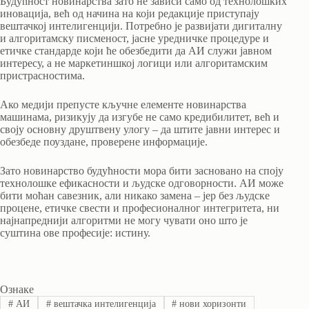
Будућност новинарства зато не зависи само од технолошких
иновација, већ од начина на који редакције приступају
вештачкој интелигенцији. Потребно је развијати дигиталну
и алгоритамску писменост, јасне уредничке процедуре и
етичке стандарде који ће обезбедити да АИ служи јавном
интересу, а не маркетиншкој логици или алгоритамским
пристрасностима.
Ако медији препусте кључне елементе новинарства
машинама, ризикују да изгубе не само кредибилитет, већ и
своју основну друштвену улогу – да штите јавни интерес и
обезбеде поуздане, проверене информације.
Зато новинарство будућности мора бити засновано на споју
технолошке ефикасности и људске одговорности. АИ може
бити моћан савезник, али никако замена – јер без људске
процене, етичке свести и професионалног интегритета, ни
најнапреднији алгоритми не могу чувати оно што је
суштина ове професије: истину.
Ознаке
#
АИ
#
вештачка интелигенција
#
нови хоризонти