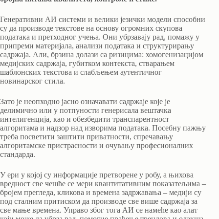
Генеративни АИ системи и велики језички модели способни
су да производе текстове на основу огромних скупова
података и претходног учења. Они убрзавају рад, помажу у
припреми материјала, анализи података и структурирању
садржаја. Али, брзина долази са ризицима: хомогенизацијом
медијских садржаја, губитком контекста, стварањем
шаблонских текстова и слабљењем аутентичног
новинарског стила.
Зато је неопходно јасно означавати садржаје које је
делимично или у потпуности генерисала вештачка
интелигенција, као и обезбедити транспарентност
алгоритама и надзор над изворима података. Посебну пажњу
треба посветити заштити приватности, спречавању
алгоритамске пристрасности и очувању професионалних
стандарда.
У ери у којој су информације претворене у робу, а њихова
вредност све чешће се мери квантитативним показатељима –
бројем прегледа, кликова и времена задржавања – медији су
под сталним притиском да производе све више садржаја за
све мање времена. Управо због тога АИ се намеће као алат
који може да убрза рад, помогне праћење трендова и олакша