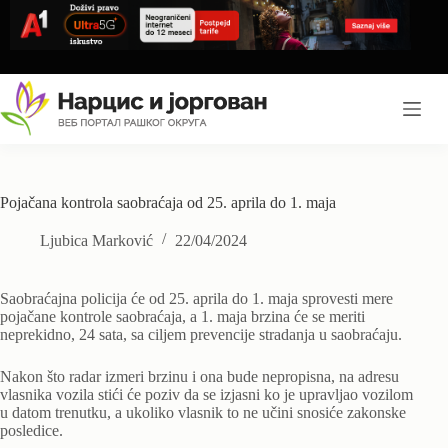
Skip
to
content
Pojačana kontrola saobraćaja od 25. aprila do 1. maja
Ljubica Marković
22/04/2024
Saobraćajna policija će od 25. aprila do 1. maja sprovesti mere
pojačane kontrole saobraćaja, a 1. maja brzina će se meriti
neprekidno, 24 sata, sa ciljem prevencije stradanja u saobraćaju.
Nakon što radar izmeri brzinu i ona bude nepropisna, na adresu
vlasnika vozila stići će poziv da se izjasni ko je upravljao vozilom
u datom trenutku, a ukoliko vlasnik to ne učini snosiće zakonske
posledice.