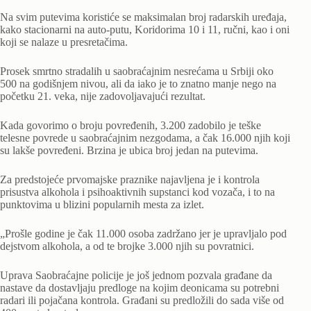
Na svim putevima koristiće se maksimalan broj radarskih uređaja,
kako stacionarni na auto-putu, Koridorima 10 i 11, ručni, kao i oni
koji se nalaze u presretačima.
Prosek smrtno stradalih u saobraćajnim nesrećama u Srbiji oko
500 na godišnjem nivou, ali da iako je to znatno manje nego na
početku 21. veka, nije zadovoljavajući rezultat.
Kada govorimo o broju povređenih, 3.200 zadobilo je teške
telesne povrede u saobraćajnim nezgodama, a čak 16.000 njih koji
su lakše povređeni. Brzina je ubica broj jedan na putevima.
Za predstojeće prvomajske praznike najavljena je i kontrola
prisustva alkohola i psihoaktivnih supstanci kod vozača, i to na
punktovima u blizini popularnih mesta za izlet.
„Prošle godine je čak 11.000 osoba zadržano jer je upravljalo pod
dejstvom alkohola, a od te brojke 3.000 njih su povratnici.
Uprava Saobraćajne policije je još jednom pozvala građane da
nastave da dostavljaju predloge na kojim deonicama su potrebni
radari ili pojačana kontrola. Građani su predložili do sada više od