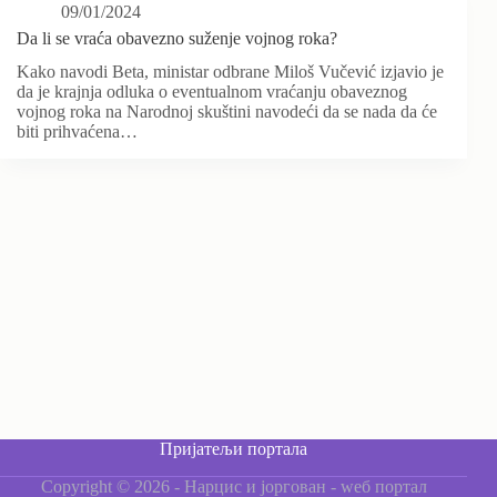
09/01/2024
Da li se vraća obavezno suženje vojnog roka?
Kako navodi Beta, ministar odbrane Miloš Vučević izjavio je
da je krajnja odluka o eventualnom vraćanju obaveznog
vojnog roka na Narodnoj skuštini navodeći da se nada da će
biti prihvaćena…
Пријатељи портала
Copyright © 2026 - Нарцис и јоргован - wеб портал