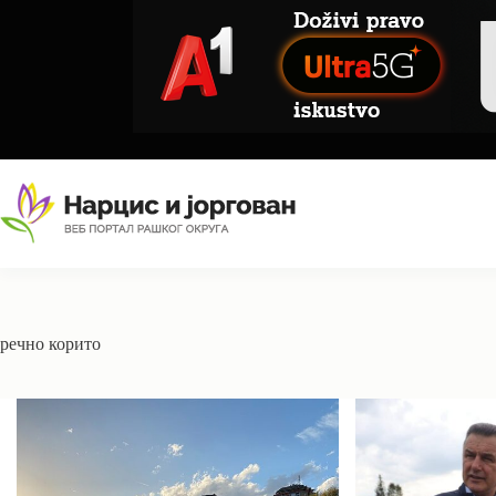
Skip
to
content
речно корито