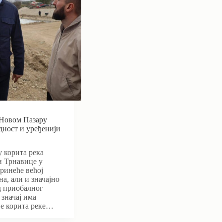
 Новом Пазару
дност и уређенији
 корита река
и Трнавице у
ринеће већој
на, али и значајно
д приобалног
 значај има
је корита реке…