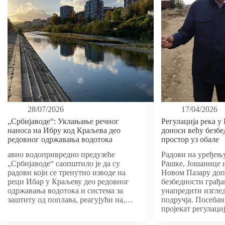
28/07/2026
17/04/2026
„Србијаводе“: Уклањање речног
Регулација река у
наноса на Ибру код Краљева део
доноси већу безбе
редовног одржавања водотока
простор уз обале
авно водопривредно предузеће
Радови на уређењу
„Србијаводе“ саопштило је да су
Рашке, Јошанице 
радови који се тренутно изводе на
Новом Пазару доп
реци Ибар у Краљеву део редовног
безбедности грађа
одржавања водотока и система за
унапредити изгле
заштиту од поплава, реагујући на,…
подручја. Посебан
пројекат регулаци