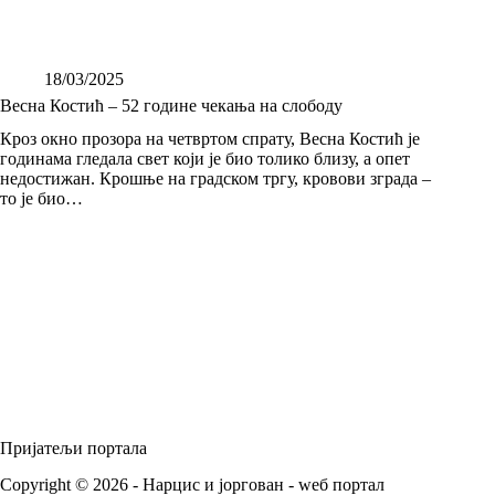
18/03/2025
Весна Костић – 52 године чекања на слободу
Кроз окно прозора на четвртом спрату, Весна Костић је
годинама гледала свет који је био толико близу, а опет
недостижан. Крошње на градском тргу, кровови зграда –
то је био…
Пријатељи портала
Copyright © 2026 - Нарцис и јоргован - wеб портал