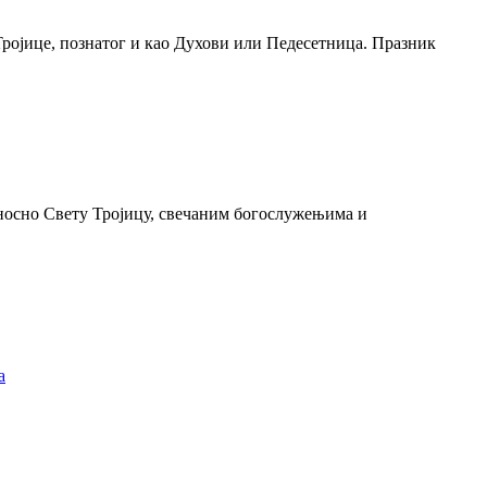
ројице, познатог и као Духови или Педесетница. Празник
носно Свету Тројицу, свечаним богослужењима и
а