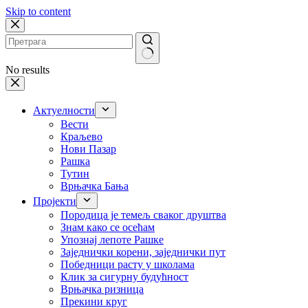
Skip to content
No results
Актуелности
Вести
Краљево
Нови Пазар
Рашка
Тутин
Врњачка Бања
Пројекти
Породица је темељ сваког друштва
Знам како се осећам
Упознај лепоте Рашке
Заједнички корени, заједнички пут
Победници расту у школама
Клик за сигурну будућност
Врњачка ризница
Прекини круг