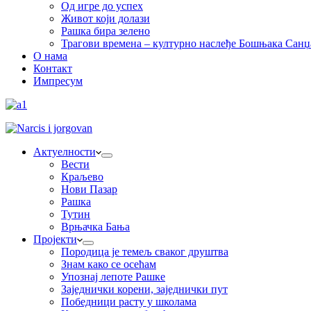
Од игре до успех
Живот који долази
Рашка бира зелено
Трагови времена – културно наслеђе Бошњака Санџ
О нама
Контакт
Импресум
Актуелности
Вести
Краљево
Нови Пазар
Рашка
Тутин
Врњачка Бања
Пројекти
Породица је темељ сваког друштва
Знам како се осећам
Упознај лепоте Рашке
Заједнички корени, заједнички пут
Победници расту у школама