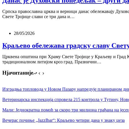
Данас је Духовски понедељак – други д
Српска православна црква и верници данас обележавају Духовс
Свете Тројице слави се три дана и…
28/05/2026
Краљево обележава градску славу Свет
Црквена општина при Храму Свете Тројице у Краљеву и Град К
традиционалном литијом кроз град. Празнични…
Нјачитаније
Изградња топловода у Новом Пазару напредује планираном д
Ветеринарска инспекција спровела 215 контрола у Тутину, Нов
Мали: Једнократна помоћ за скоро три милиона грађана на јесен
Вечерас почиње „JazzIbar“: Краљево четири дана у знаку џеза