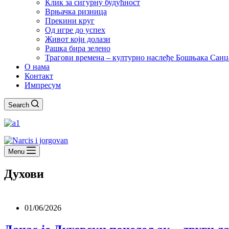
Клик за сигурну будућност
Врњачка ризница
Прекини круг
Од игре до успех
Живот који долази
Рашка бира зелено
Трагови времена – културно наслеђе Бошњака Санџ
О нама
Контакт
Импресум
Search
Menu
Духови
01/06/2026