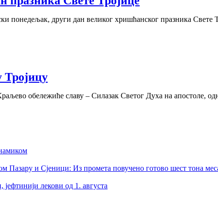
ан празника Свете Тројице
ки понедељак, други дан великог хришћанског празника Свете Т
у Тројицу
раљево обележиће славу – Силазак Светог Духа на апостоле, од
инамиком
ом Пазару и Сјеници: Из промета повучено готово шест тона мес
, јефтинији лекови од 1. августа