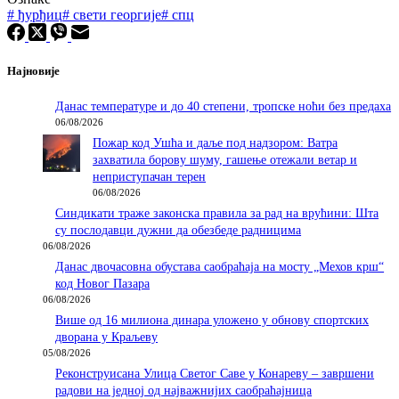
#
ђурђиц
#
свети георгије
#
спц
Најновије
Данас температуре и до 40 степени, тропске ноћи без предаха
06/08/2026
Пожар код Ушћа и даље под надзором: Ватра
захватила борову шуму, гашење отежали ветар и
неприступачан терен
06/08/2026
Синдикати траже законска правила за рад на врућини: Шта
су послодавци дужни да обезбеде радницима
06/08/2026
Данас двочасовна обустава саобраћаја на мосту „Мехов крш“
код Новог Пазара
06/08/2026
Више од 16 милиона динара уложено у обнову спортских
дворана у Краљеву
05/08/2026
Реконструисана Улица Светог Саве у Конареву – завршени
радови на једној од најважнијих саобраћајница