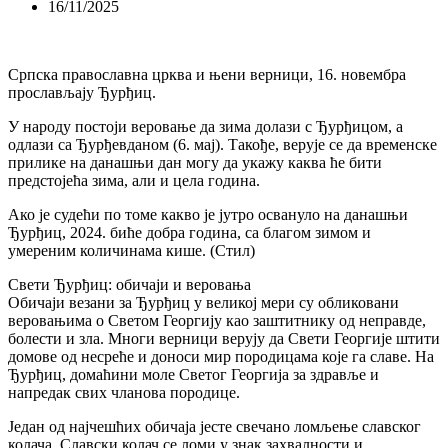
16/11/2025
Српска православна црква и њени верници, 16. новембра
прослављају Ђурђиц.
У народу постоји веровање да зима долази с Ђурђицом, а
одлази са Ђурђевданом (6. мај). Такође, верује се да временске
прилике на данашњи дан могу да укажу каква ће бити
предстојећа зима, али и цела година.
Ако је судећи по томе какво је јутро освануло на данашњи
Ђурђиц, 2024. биће добра година, са благом зимом и
умереним количинама кише. (Стил)
Свети Ђурђиц: обичаји и веровања
Обичаји везани за Ђурђиц у великој мери су обликовани
веровањима о Светом Георгију као заштитнику од неправде,
болести и зла. Многи верници верују да Свети Георгије штити
домове од несреће и доноси мир породицама које га славе. На
Ђурђиц, домаћини моле Светог Георгија за здравље и
напредак свих чланова породице.
Један од најчешћих обичаја јесте свечано ломљење славског
колача. Славски колач се ломи у знак захвалности и