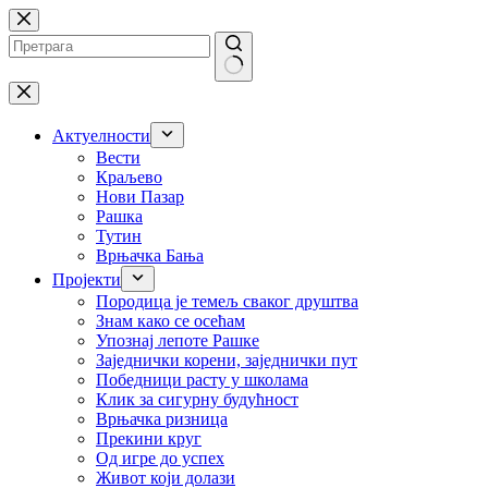
Skip
to
content
No
results
Актуелности
Вести
Краљево
Нови Пазар
Рашка
Тутин
Врњачка Бања
Пројекти
Породица је темељ сваког друштва
Знам како се осећам
Упознај лепоте Рашке
Заједнички корени, заједнички пут
Победници расту у школама
Клик за сигурну будућност
Врњачка ризница
Прекини круг
Од игре до успех
Живот који долази