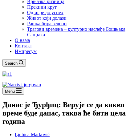
Врњачка ризница
Прекини круг
Од игре до успех
Живот који долази
Рашка бира зелено
Трагови времена – културно наслеђе Бошњака
Санџака
О нама
Контакт
Импресум
Search
Menu
Данас је Ђурђиц: Верује се да какво
време буде данас, таква ће бити цела
година
Ljubica Marković