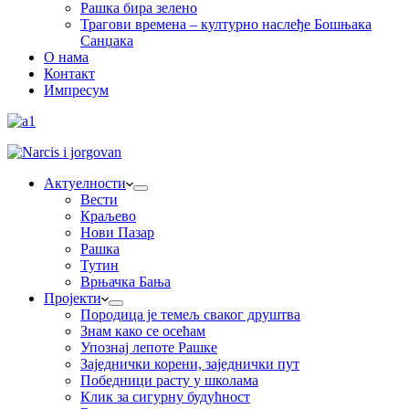
Рашка бира зелено
Трагови времена – културно наслеђе Бошњака
Санџака
О нама
Контакт
Импресум
Актуелности
Вести
Краљево
Нови Пазар
Рашка
Тутин
Врњачка Бања
Пројекти
Породица је темељ сваког друштва
Знам како се осећам
Упознај лепоте Рашке
Заједнички корени, заједнички пут
Победници расту у школама
Клик за сигурну будућност