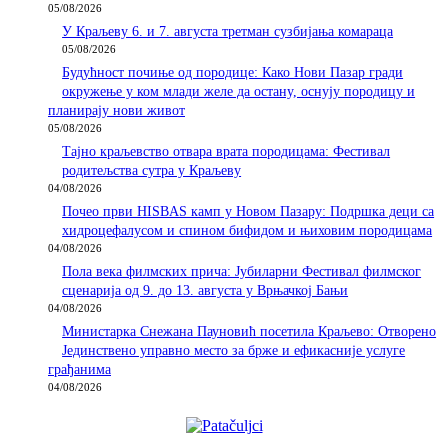
05/08/2026
У Краљеву 6. и 7. августа третман сузбијања комараца
05/08/2026
Будућност почиње од породице: Како Нови Пазар гради
окружење у ком млади желе да остану, оснују породицу и
планирају нови живот
05/08/2026
Тајно краљевство отвара врата породицама: Фестивал
родитељства сутра у Краљеву
04/08/2026
Почео први HISBAS камп у Новом Пазару: Подршка деци са
хидроцефалусом и спином бифидом и њиховим породицама
04/08/2026
Пола века филмских прича: Јубиларни Фестивал филмског
сценарија од 9. до 13. августа у Врњачкој Бањи
04/08/2026
Министарка Снежана Пауновић посетила Краљево: Отворено
Јединствено управно место за брже и ефикасније услуге
грађанима
04/08/2026