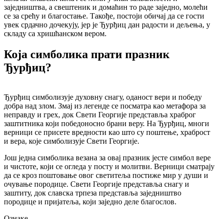
заједништва, а свештеник и домаћин то раде заједно, молећи
се за срећу и благостање. Такође, постоји обичај да се гости
увек срдачно дочекују, јер је Ђурђиц дан радости и дељења, у
складу са хришћанском вером.
Која симболика прати празник
Ђурђиц?
Ђурђиц симболизује духовну снагу, оданост вери и победу
добра над злом. Змај из легенде се посматра као метафора за
неправду и грех, док Свети Георгије представља храброг
заштитника који победоносно брани веру. На Ђурђиц, многи
верници се присете вредности као што су поштење, храброст
и вера, које симболизује Свети Георгије.
Још једна симболика везана за овај празник јесте симбол вере
и чистоте, који се огледа у посту и молитви. Верници сматрају
да се кроз поштовање овог светитеља постиже мир у души и
очување породице. Свети Георгије представља снагу и
заштиту, док славска трпеза представља заједништво
породице и пријатеља, који заједно деле благослов.
Ознаке