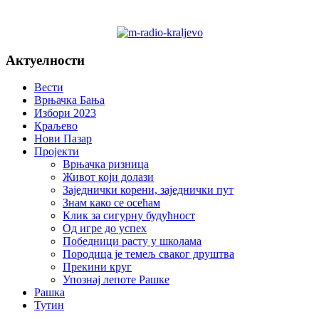
Актуелности
Вести
Врњачка Бања
Избори 2023
Краљево
Нови Пазар
Пројекти
Врњачка ризница
Живот који долази
Заједнички корени, заједнички пут
Знам како се осећам
Клик за сигурну будућност
Од игре до успех
Победници расту у школама
Породица је темељ сваког друштва
Прекини круг
Упознај лепоте Рашке
Рашка
Тутин