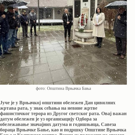
фото: Општина Врњачка Бања
Јуче је у Врњачкој општини обележен Дан цивилних
жртава рата, у знак сећања на невине жртве
фашистичког терора из Другог светског рата. Овај важан
датум обележен је уз организацију Одбора за
обележавање значајних датума и годишњица, Савеза
бораца Врњачке Бање, као и подршку Општине Врњачка