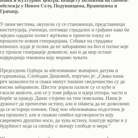
Бања и Културног центра. Венци су положени на спомен-
обележја у Новом Селу, Подунавцима, Вранешима и
Грачацу.
У овим местима, окупили су се становници, представници
институција, ученици, потомци страдалих и грађани како би
заједно одадали почаст жртвама и пренели поуку из
прошлости новим генерацијама. Сећање на страдање
невиних људи је позив да не заборавимо на бол и патње које
су прошле генерације доживеле, као и да мир остане
највреднија тековина коју морамо чувати.
Председник Одбора за обележавање значајних датума и
годишњица, Слободан Дишовић, поручио је: „Свака наша
реч захвалности и сваки минут тишине сведочанство су да
нисмо заборавили. Шестог априла палиле су се куће и
гасили животи, али се у томе рађала и идеја отпора, части и
борбе за правду. Данас стојимо на тим темељима. Наша је
дужност да пренесемо истину, али и обавеза да не дозволимо
да се историја понови. Овај чин обележавања подсетник је
на прошлост, али и снажан симбол одговорности коју
савремено друштво носи, да чува истину, поштује жртве и у
будућност хода са свешћу о значају слободе и мира.“