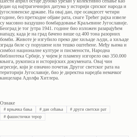
Шести април остаје дубоко урезан у колективно сећање као
један од најтрагичнијих датума у историји српског народа и
југословенске државе. На овај дан, пре осамдесет четири
године, без претходне објаве рата, снаге Трећег рајха извеле
су масовно ваздушно бомбардовање Краљевине Југославије.
Београд је тог јутра 1941. године био изложен разарајућем
нападу, када је на град бачено више од 400 тона разорних
бомби. Животе је изгубило преко две хиљаде људи, а хиљаде
зграда биле су порушене или тешко оштећене. Међу њима и
симбол националне културе и писмености, Народна
библиотека Србије, у чијем је пламену изгорело око 350.000
књига, рукописа и историјских докумената. Овај чин
агресије, који је означио почетак Другог светског рата на
територији Југославије, био је директна наредба немачког
канцелара Адолфа Хитлера.
Ознаке
#
врњачка бања
#
дан сећања
#
други светски рат
#
фашистички терор