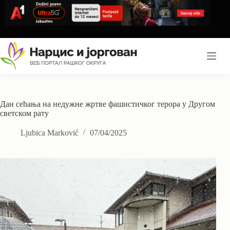
Skip
to
content
Дан сећања на недужне жртве фашистичког терора у Другом
светском рату
Ljubica Marković
07/04/2025