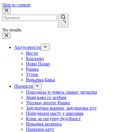
Skip to content
No results
Актуелности
Вести
Краљево
Нови Пазар
Рашка
Тутин
Врњачка Бања
Пројекти
Породица је темељ сваког друштва
Знам како се осећам
Упознај лепоте Рашке
Заједнички корени, заједнички пут
Победници расту у школама
Клик за сигурну будућност
Врњачка ризница
Прекини круг