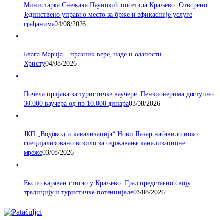
Министарка Снежана Пауновић посетила Краљево: Отворено
Јединствено управно место за брже и ефикасније услуге
грађанима
04/08/2026
Блага Марија – празник вере, наде и оданости
Христу
04/08/2026
Почела пријава за туристичке ваучере: Пензионерима доступно
30.000 ваучера од по 10.000 динара
03/08/2026
ЈКП „Водовод и канализација“ Нови Пазар набавило ново
специјализовано возило за одржавање канализационе
мреже
03/08/2026
Експо караван стигао у Краљево: Град представио своју
традицију и туристичке потенцијале
03/08/2026