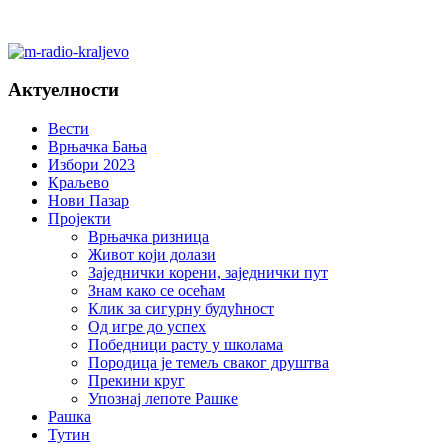
Актуелности
Вести
Врњачка Бања
Избори 2023
Краљево
Нови Пазар
Пројекти
Врњачка ризница
Живот који долази
Заједнички корени, заједнички пут
Знам како се осећам
Клик за сигурну будућност
Од игре до успех
Победници расту у школама
Породица је темељ сваког друштва
Прекини круг
Упознај лепоте Рашке
Рашка
Тутин