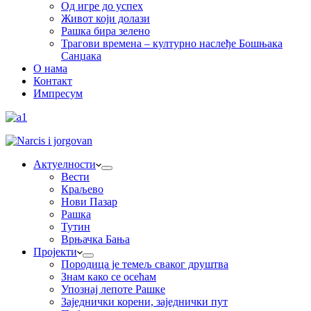
Од игре до успех
Живот који долази
Рашка бира зелено
Трагови времена – културно наслеђе Бошњака
Санџака
О нама
Контакт
Импресум
Актуелности
Вести
Краљево
Нови Пазар
Рашка
Тутин
Врњачка Бања
Пројекти
Породица је темељ сваког друштва
Знам како се осећам
Упознај лепоте Рашке
Заједнички корени, заједнички пут