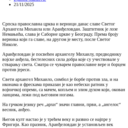
21/11/2025
Српска православна црква и верници данас славе Светог
Архангела Михаила или Аранђеловдан. Заштитник је лозе
Немањића, слава је Саборне цркве у Београду. Према броју
верника који га славе, на другом је месту, после Светог
Николе.
Аранђеловдан је посвећен архангелу Михаилу, предводнику
војске анђела, бестелесних сила добра које су учествовале у
стварању света. Сматра се чуварем православне вере и борцем
против јереси.
Свети архангел Михаило, симбол је борбе против зла, и на
иконама и фрескама приказан је као небески ратник у
војничкој опреми, са мачем, копљем и злим духом који, окован
ланцима, лежи под његовим ногама.
На грчком језику реч „архи“ значи главни, први, а „ангелос“
весник, анђео.
Његов култ настао је у трећем веку и развио се најпре у
Фригији. Као празник, Аранђеловдан је установљен век