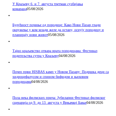
У Краљеву 6. и 7. августа третман сузбијања
комараца
05/08/2026
Будућност почиње од породице: Како Нови Пазар гради
окружење у ком млади желе да остану, оснују породицу и
планирају нови живот
05/08/2026
Тајно краљевство отвара врата породицама: Фестивал
родитељства сутра у Краљеву
04/08/2026
Почео први HISBAS камп у Новом Пазару: Подршка деци са
хидроцефалусом и спином бифидом и њиховим
породицама
04/08/2026
Пола века филмских прича: Јубиларни Фестивал филмског
сценарија од 9. до 13. августа у Врњачкој Бањи
04/08/2026