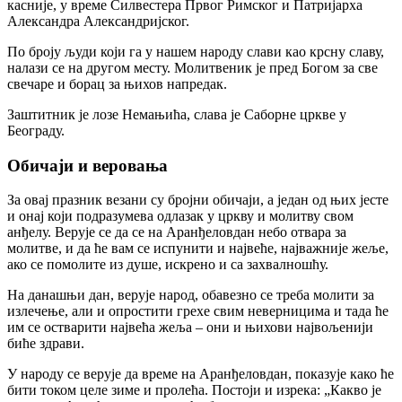
касније, у време Силвестера Првог Римског и Патријарха
Александра Александријског.
По броју људи који га у нашем народу слави као крсну славу,
налази се на другом месту. Молитвеник је пред Богом за све
свечаре и борац за њихов напредак.
Заштитник је лозе Немањића, слава је Саборне цркве у
Београду.
Обичаји и веровања
За овај празник везани су бројни обичаји, а један од њих јесте
и онај који подразумева одлазак у цркву и молитву свом
анђелу. Верује се да се на Аранђеловдан небо отвара за
молитве, и да ће вам се испунити и највеће, најважније жеље,
ако се помолите из душе, искрено и са захвалношћу.
На данашњи дан, верује народ, обавезно се треба молити за
излечење, али и опростити грехе свим неверницима и тада ће
им се остварити највећа жеља – они и њихови највољенији
биће здрави.
У народу се верује да време на Аранђеловдан, показује како ће
бити током целе зиме и пролећа. Постоји и изрека: „Какво је