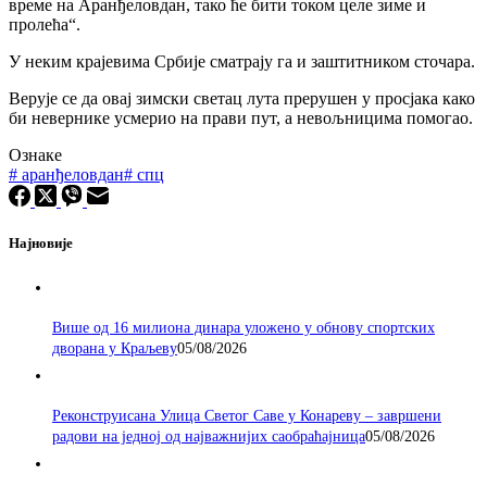
време на Аранђеловдан, тако ће бити током целе зиме и
пролећа“.
У неким крајевима Србије сматрају га и заштитником сточара.
Верује се да овај зимски светац лута прерушен у просјака како
би невернике усмерио на прави пут, а невољницима помогао.
Ознаке
#
аранђеловдан
#
спц
Најновије
Више од 16 милиона динара уложено у обнову спортских
дворана у Краљеву
05/08/2026
Реконструисана Улица Светог Саве у Конареву – завршени
радови на једној од најважнијих саобраћајница
05/08/2026