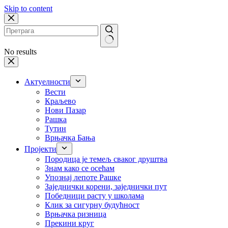
Skip to content
No results
Актуелности
Вести
Краљево
Нови Пазар
Рашка
Тутин
Врњачка Бања
Пројекти
Породица је темељ сваког друштва
Знам како се осећам
Упознај лепоте Рашке
Заједнички корени, заједнички пут
Победници расту у школама
Клик за сигурну будућност
Врњачка ризница
Прекини круг