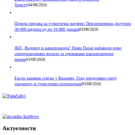
Христу
04/08/2026
Почела пријава за туристичке ваучере: Пензионерима доступно
30.000 ваучера од по 10.000 динара
03/08/2026
ЈКП „Водовод и канализација“ Нови Пазар набавило ново
специјализовано возило за одржавање канализационе
мреже
03/08/2026
Експо караван стигао у Краљево: Град представио своју
традицију и туристичке потенцијале
03/08/2026
Актуелности