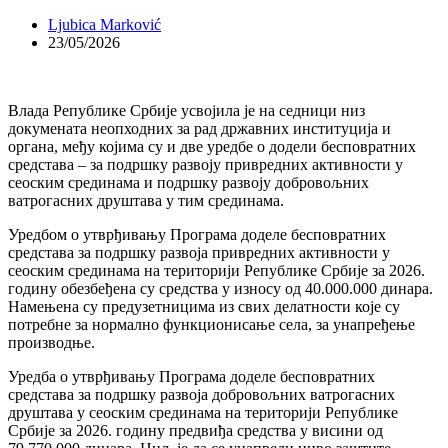
Ljubica Marković
23/05/2026
Влада Републике Србије усвојила је на седници низ
докумената неопходних за рад државних институција и
органа, међу којима су и две уредбе о додели бесповратних
средстава – за подршку развоју привредних активности у
сеоским срединама и подршку развоју добровољних
ватрогасних друштава у тим срединама.
Уредбом о утврђивању Програма доделе бесповратних
средстава за подршку развоја привредних активности у
сеоским срединама на територији Републике Србије за 2026.
годину обезбеђена су средства у износу од 40.000.000 динара.
Намењена су предузетницима из свих делатности које су
потребне за нормално функционисање села, за унапређење
производње.
Уредба о утврђивању Програма доделе бесповратних
средстава за подршку развоја добровољних ватрогасних
друштава у сеоским срединама на територији Републике
Србије за 2026. годину предвиђа средства у висини од