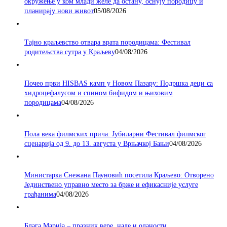
окружење у ком млади желе да остану, оснују породицу и
планирају нови живот
05/08/2026
Тајно краљевство отвара врата породицама: Фестивал
родитељства сутра у Краљеву
04/08/2026
Почео први HISBAS камп у Новом Пазару: Подршка деци са
хидроцефалусом и спином бифидом и њиховим
породицама
04/08/2026
Пола века филмских прича: Јубиларни Фестивал филмског
сценарија од 9. до 13. августа у Врњачкој Бањи
04/08/2026
Министарка Снежана Пауновић посетила Краљево: Отворено
Јединствено управно место за брже и ефикасније услуге
грађанима
04/08/2026
Блага Марија – празник вере, наде и оданости