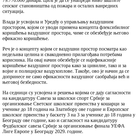
79.770.000 динара. Циљ је да се унапреди ниво заштите
сеоског становништва од пожара и осталих ванредних
ситуација.
Влада је усвојила и Уредбу о управљању ваздушним
простором, којом се уводи примена концепта флексибилног
коришћења ваздушног простора, чиме се обезбеђује његово
ефикасно коришћење.
Реч је о концепту којим се ваздушни простор посматра као
недељива целина и свакодневно прилагођава потребама
корисника. На овај начин обезбеђује се најефикасније
коришћење ваздушног простора како за цивилне, тако и за
војне и полицијске ваздухоплове. Такође, ово је начин да се
допринесе не само ефикасности ваздушног сaoбрaћaja већ и
његовој безбедности.
На седници су усвојена и решења којима се дају сагласности
на кандидатуру Савеза за школски спорт Србије за
организовање Светског школског првенства у кошарци за
ученике до 18 година на Златибору ове године и Европског
школског првенства у баскету 3 на 3 за ученике до 18 година у
Београду ове године, као и сагласност на кандидатуру
Фудбалског савеза Србије за организовање финала УЕФА
Лиге Европе у Београду 2029. године.