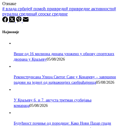
Ознаке
#
влада србије
#
помоћ привреди
#
привредне активности
#
рурална средина
#
сеоске средине
Најновије
Више од 16 милиона динара уложено у обнову спортских
дворана у Краљеву
05/08/2026
Реконструисана Улица Светог Саве у Конареву – завршени
радови на једној од најважнијих саобраћајница
05/08/2026
У Краљеву 6. и 7. августа третман сузбијања
комараца
05/08/2026
Будућност почиње од породице: Како Нови Пазар гради