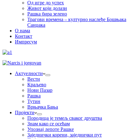
Од игре до успех
Живот који долази
Рашка бира зелено
Трагови времена – културно наслеђе Бошњака
Санџака
О нама
Контакт
Импресум
Актуелности
Вести
Краљево
Нови Пазар
Рашка
Тутин
Врњачка Бања
Пројекти
Породица је темељ сваког друштва
Знам како се осећам
Упознај лепоте Рашке
Заједнички корени, заједнички пут