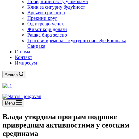
Победници расту у школама
Клик за сигурну будућност
Врњачка ризница
Прекини круг
Од игре до успех
Живот који долази
Рашка бира зелено
Трагови времена – културно наслеђе Бошњака
Санџака
О нама
Контакт
Импресум
Search
Menu
Влада утврдила програм подршке
привредним активностима у сеоским
срединама