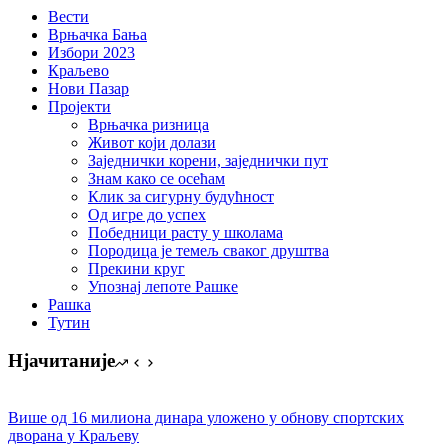
Вести
Врњачка Бања
Избори 2023
Краљево
Нови Пазар
Пројекти
Врњачка ризница
Живот који долази
Заједнички корени, заједнички пут
Знам како се осећам
Клик за сигурну будућност
Од игре до успех
Победници расту у школама
Породица је темељ сваког друштва
Прекини круг
Упознај лепоте Рашке
Рашка
Тутин
Нјачитаније
Више од 16 милиона динара уложено у обнову спортских
дворана у Краљеву