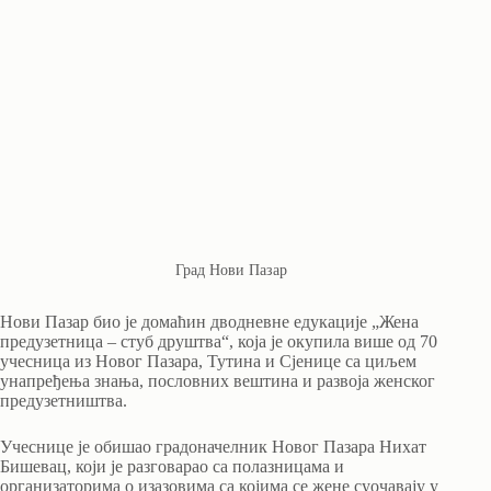
Град Нови Пазар
Нови Пазар био је домаћин дводневне едукације „Жена
предузетница – стуб друштва“, која је окупила више од 70
учесница из Новог Пазара, Тутина и Сјенице са циљем
унапређења знања, пословних вештина и развоја женског
предузетништва.
Учеснице је обишао градоначелник Новог Пазара Нихат
Бишевац, који је разговарао са полазницама и
организаторима о изазовима са којима се жене суочавају у