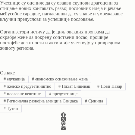
Учеснице су оцениле да су овакви скупови драгоцени за
стицање нових контаката, развој пословних идеја и јачање
међусобне сарадње, нагласивши да су знање и умрежавање
кључни предуслови за успешније пословање.
Организатори истичу да је циљ оваквих програма да
охрабре жене да покрену сопствени посао, прошире
постојеће делатности и активније учествују у привредном
животу региона.
Ознаке
#
едукација
#
економско оснаживање жена
#
женско предузетништво
#
Нихат Бишевац
#
Нови Пазар
#
пословне вештине.
#
предузетнице
#
Регионална развојна агенција Санџака
#
Сјеница
#
Тутин