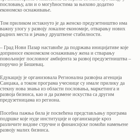
пословању, али и о могућностима за њихово додатно
економско оснаживање.
Том приликом истакнуто је да женско предузетништво има
важну улогу у развоју локалне економије, отварању нових
радних места и јачању друштвене стабилности.
– Град Нови Пазар наставиће да подржава иницијативе које
доприносе економском оснаживању жена и стварању
повољнијег пословног амбијента за развој предузетништва –
поручио је Бишевац.
Едукацију је организовала Регионална развојна агенција
Санџака, а током програма учеснице су имале прилику да
стекну нова знања из области пословања, маркетинга и
развоја бизниса, као и да размене искуства са другим
предузетницама из региона.
Посебна пажња била је посвећена представљању програма
подршке које нуде институције и организације кроз
различите видове стручне и финансијске помоћи намењене
развоју малих бизниса.