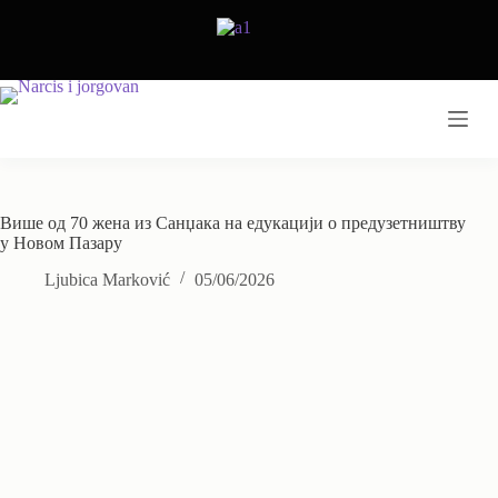
Skip
to
content
Више од 70 жена из Санџака на едукацији о предузетништву
у Новом Пазару
Ljubica Marković
05/06/2026