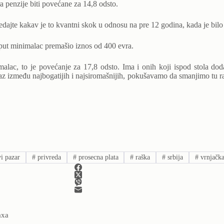
a penzije biti povećane za 14,8 odsto.
jte kakav je to kvantni skok u odnosu na pre 12 godina, kada je bilo 
 put minimalac premašio iznos od 400 evra.
c, to je povećanje za 17,8 odsto. Ima i onih koji ispod stola dodaj
az između najbogatijih i najsiromašnijih, pokušavamo da smanjimo tu ra
i pazar
#
privreda
#
prosecna plata
#
raška
#
srbija
#
vrnjačka
аха