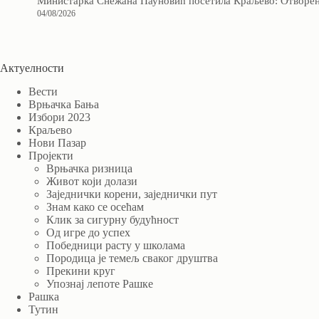
Министарка Снежана Пауновић посетила Краљево: Отворено
04/08/2026
Актуелности
Вести
Врњачка Бања
Избори 2023
Краљево
Нови Пазар
Пројекти
Врњачка ризница
Живот који долази
Заједнички корени, заједнички пут
Знам како се осећам
Клик за сигурну будућност
Од игре до успех
Победници расту у школама
Породица је темељ сваког друштва
Прекини круг
Упознај лепоте Рашке
Рашка
Тутин