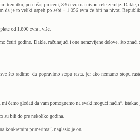
om trenutku, po našoj proceni, 836 evra na nivou cele zemlje. Dakle
am da je to veliki uspeh po sebi – 1.056 evra će biti na nivou Republ
late od 1.800 evra i više.
 četiri godine. Dakle, računajući i one nerazvijene delove, što znači 
e sve što radimo, da popravimo stopu rasta, jer ako nemamo stopu ras
 a mi ćemo gledati da vam pomognemo na svaki mogući način“, istakao 
to su bili do pre nekoliko godina.
na konkretnim primerima“, naglasio je on.