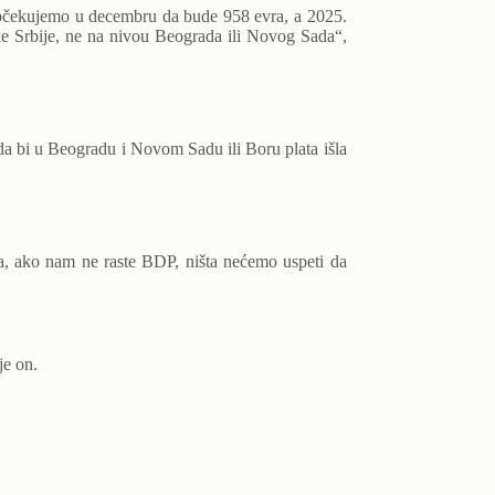
, očekujemo u decembru da bude 958 evra, a 2025.
ike Srbije, ne na nivou Beograda ili Novog Sada“,
da bi u Beogradu i Novom Sadu ili Boru plata išla
ta, ako nam ne raste BDP, ništa nećemo uspeti da
je on.