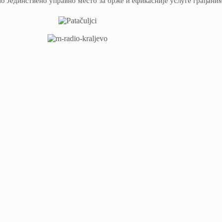
 Јединствено управно место за брже и ефикасније услуге грађани