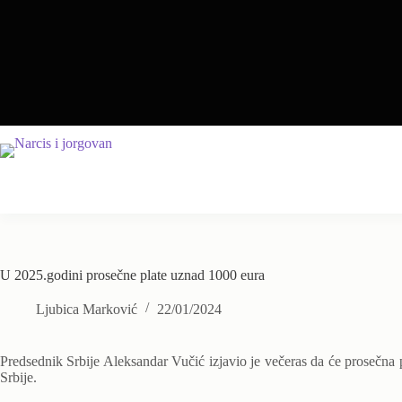
Skip
to
content
U 2025.godini prosečne plate uznad 1000 eura
Ljubica Marković
22/01/2024
Predsednik Srbije Aleksandar Vučić izjavio je večeras da će prosečna p
Srbije.