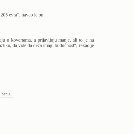
205 evra“, naveo je on.
u u kovertama, a prijavljuju manje, ali to je na
zliku, da vide da deca imaju budućnost“, rekao je
 banja