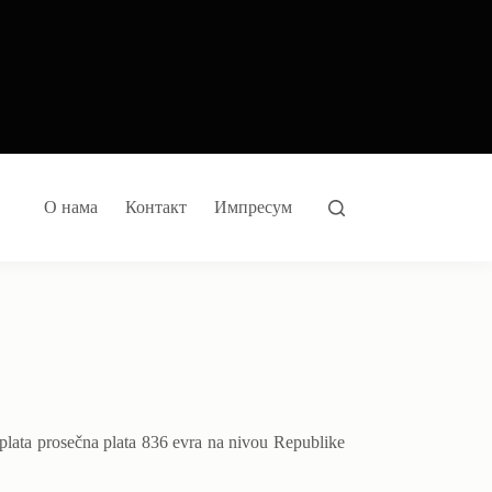
О нама
Контакт
Импресум
a plata prosečna plata 836 evra na nivou Republike