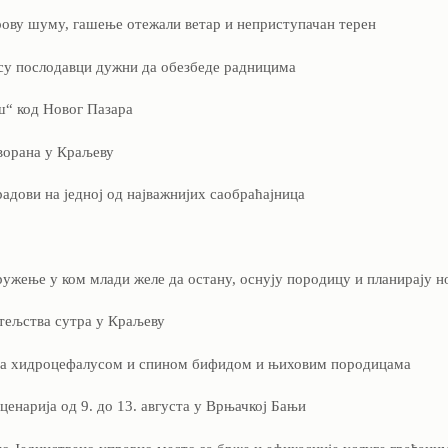
рову шуму, гашење отежали ветар и неприступачан терен
 су послодавци дужни да обезбеде радницима
ш“ код Новог Пазара
ворана у Краљеву
адови на једној од најважнијих саобраћајница
ужење у ком млади желе да остану, оснују породицу и планирају н
тељства сутра у Краљеву
са хидроцефалусом и спином бифидом и њиховим породицама
енарија од 9. до 13. августа у Врњачкој Бањи