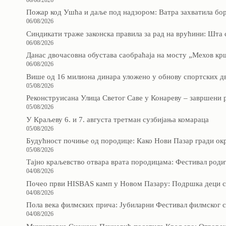
Пожар код Ушћа и даље под надзором: Ватра захватила бо
06/08/2026
Синдикати траже законска правила за рад на врућини: Шта
06/08/2026
Данас двочасовна обустава саобраћаја на мосту „Мехов кр
06/08/2026
Више од 16 милиона динара уложено у обнову спортских д
05/08/2026
Реконструисана Улица Светог Саве у Конареву – завршени р
05/08/2026
У Краљеву 6. и 7. августа третман сузбијања комараца
05/08/2026
Будућност почиње од породице: Како Нови Пазар гради окр
05/08/2026
Тајно краљевство отвара врата породицама: Фестивал роди
04/08/2026
Почео први HISBAS камп у Новом Пазару: Подршка деци 
04/08/2026
Пола века филмских прича: Јубиларни Фестивал филмског сц
04/08/2026