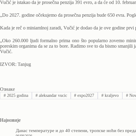
Vučić je istakao da je prosečna penzija 391 evro, a da će od 10. februar
„Do 2027. godine očekujemo da prosečna penzija bude 650 evra. Pogleda
Kada je reč o miniamlnoj zaradi, Vučić je dodao da je ove godine prvi
„Oko 260.000 ljudi formalno prima ono što popularno zovemo minimala
poreskim organima da se za to bore. Radimo sve to da bismo smanjili j
Vučić.
IZVOR: Tanjug
Ознаке
#
2025 godina
#
aleksandar vucic
#
expo2027
#
kraljevo
#
Nov
Најновије
Данас температуре и до 40 степени, тропске ноћи без пред
06/08/2026