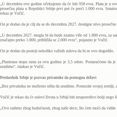
„U decembru ove godine očekujemo da će biti 958 evra. Plata je u ov
prosečna plata u Republici Srbije prvi put će preći 1.000 evra. Smatr
rekao je Vučić.
On je dodao da je cilj da se do decembra 2027. dostigne nivo prosečne p
„U decembru 2027. mogla bi da bude znatno više od 1.800 evra, za samo
značajno preko 1.800, približila se 2.000 evra“, pojasnio je Vučić.
On je dodao da postoji nekoliko važnih uslova da bi se ovo dogodilo.
„Planirana stopa rasta za ovu godinu je 3,5 odsto. Postaraćemo da j
uradimo“, istakao je Vučić.
Predsednik Srbije je pozvao privatnike da pomognu državi
„Bez privatnika ne možemo ništa da uradimo. Pomozite svojoj zemlji,
Vučić je rekao da će uslovi života u Srbiji biti neuporedivo bolji nego š
„Ovo radimo zbog budućnosti, zbog naše dece, što ćete moći da vidite 