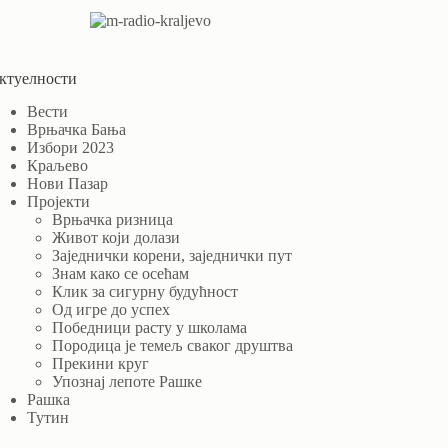
ктуелности
Вести
Врњачка Бања
Избори 2023
Краљево
Нови Пазар
Пројекти
Врњачка ризница
Живот који долази
Заједнички корени, заједнички пут
Знам како се осећам
Клик за сигурну будућност
Од игре до успех
Победници расту у школама
Породица је темељ сваког друштва
Прекини круг
Упознај лепоте Рашке
Рашка
Тутин