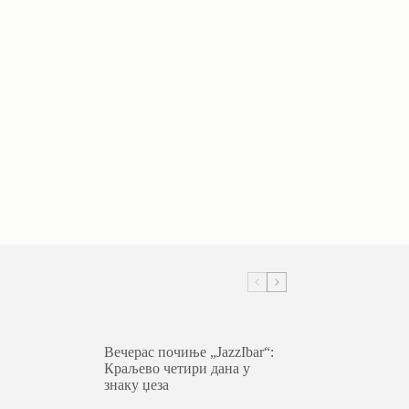
Вечерас почиње „JazzIbar“:
Краљево четири дана у
знаку џеза