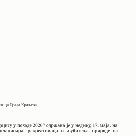
аница Града Краљева
су у походе 2026“ одржана је у недељу, 17. маја, на
планинара, рекреативаца и љубитеља природе из