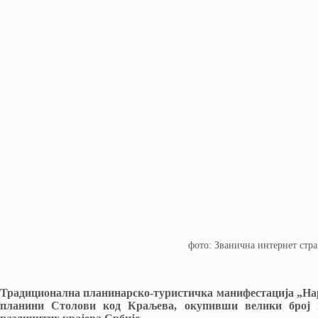
фото: Званична интернет стр
Традиционална планинарско-туристичка манифестација „Нарци
планини Столови код Краљева, окупивши велики број 