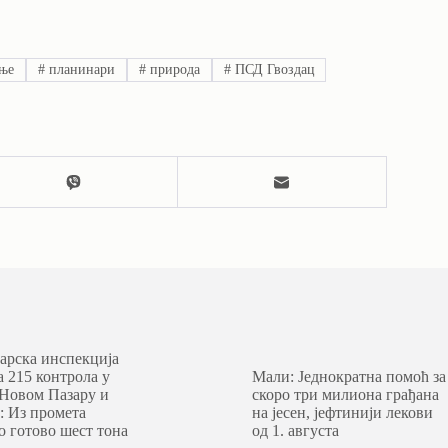
ње
#
планинари
#
природа
#
ПСД Гвоздац
арска инспекција
а 215 контрола у
Мали: Једнократна помоћ за
 Новом Пазару и
скоро три милиона грађана
: Из промета
на јесен, јефтинији лекови
о готово шест тона
од 1. августа