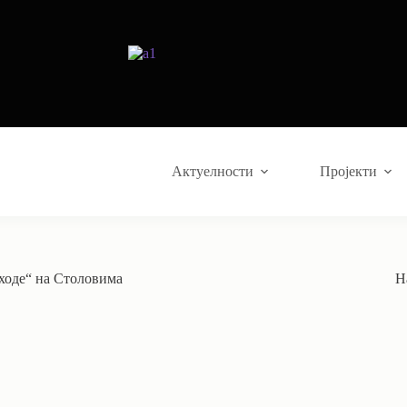
Актуелности
Пројекти
ходе“ на Столовима
Н