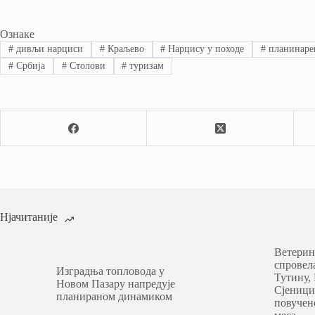
Ознаке
#
дивљи нарциси
#
Краљево
#
Нарцису у походе
#
планинаре
#
Србија
#
Столови
#
туризам
Нјачитаније
Ветерин
спровел
Изградња топловода у
Тутину,
Новом Пазару напредује
Сјеници
планираном динамиком
повучен