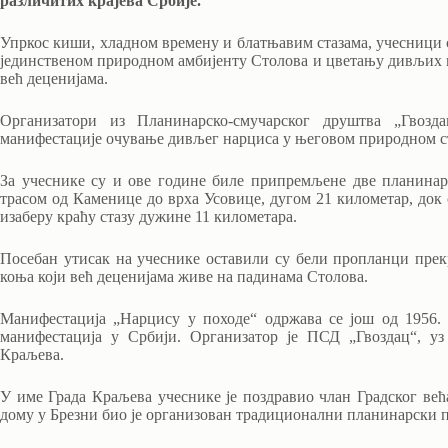
различитих крајева Србије.
Упркос киши, хладном времену и блатњавим стазама, учесници 
јединственом природном амбијенту Столова и цветању дивљих н
већ деценијама.
Организатори из Планинарско-смучарског друштва „Гвозд
манифестације очување дивљег нарциса у његовом природном ста
За учеснике су и ове године биле припремљене две планинар
трасом од Каменице до врха Усовице, дугом 21 километар, док 
изаберу краћу стазу дужине 11 километара.
Посебан утисак на учеснике оставили су бели пропланци пре
коња који већ деценијама живе на падинама Столова.
Манифестација „Нарцису у походе“ одржава се још од 1956. 
манифестација у Србији. Организатор је ПСД „Гвоздац“, у
Краљева.
У име Града Краљева учеснике је поздравио члан Градског већ
дому у Брезни био је организован традиционални планинарски 