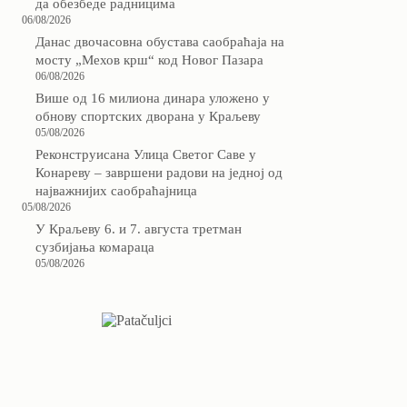
да обезбеде радницима
06/08/2026
Данас двочасовна обустава саобраћаја на
мосту „Мехов крш“ код Новог Пазара
06/08/2026
Више од 16 милиона динара уложено у
обнову спортских дворана у Краљеву
05/08/2026
Реконструисана Улица Светог Саве у
Конареву – завршени радови на једној од
најважнијих саобраћајница
05/08/2026
У Краљеву 6. и 7. августа третман
сузбијања комараца
05/08/2026