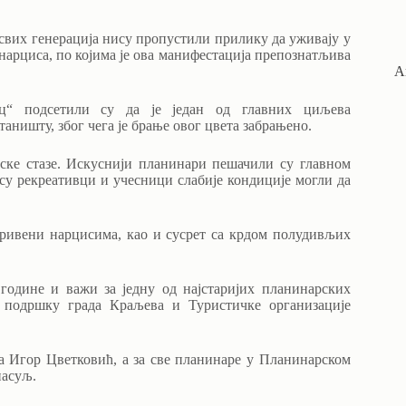
свих генерација нису пропустили прилику да уживају у
арциса, по којима је ова манифестација препознатљива
А
ац“ подсетили су да је један од главних циљева
ништу, због чега је брање овог цвета забрањено.
ске стазе. Искуснији планинари пешачили су главном
су рекреативци и учесници слабије кондиције могли да
кривени нарцисима, као и сусрет са крдом полудивљих
године и важи за једну од најстаријих планинарских
з подршку града Краљева и Туристичке организације
а Игор Цветковић, а за све планинаре у Планинарском
пасуљ.