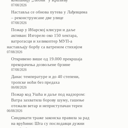
компанију „Леони“ у Краљеву
07/08/2026
Наставља се обнова путева у Лађевцима
– реконструисане две улице
07/08/2026
Пожар у Ибарској клисури и даље
активан: Изгорело око 150 хектара,
ватрогасци и хеликоптер МУП-а
настављају борбу са ватреном стихијом
07/08/2026
Откривено више од 19.000 прекршаја
прекорачења дозвољене брзине
07/08/2026
Данас температуре и до 40 степени,
тропске ноћи без предаха
06/08/2026
Пожар код Ушћа и даље под надзором:
Ватра захватила борову шуму, гашење
отежали ветар и неприступачан терен
06/08/2026
Синдикати траже законска правила за рад
на врућини: Шта су послодавци дужни