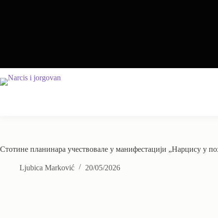
Skip
to
content
Стотине планинара учествовале у манифестацији „Нарцису у по
Ljubica Marković
20/05/2026