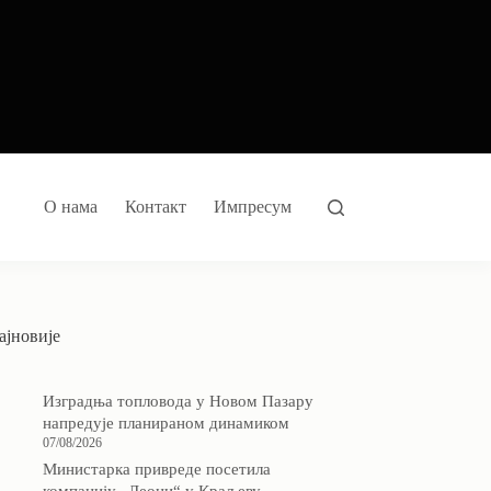
О нама
Контакт
Импресум
ајновије
Изградња топловода у Новом Пазару
напредује планираном динамиком
07/08/2026
Министарка привреде посетила