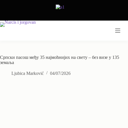
Skip
to
content
Српски пасош међу 35 најмоћнијих на свету – без визе у 135
земаља
Ljubica Marković
04/07/2026