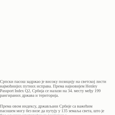
Српски пасош задржао је високу позицију на светској листи
најмоћнијих путних исправа. Према најновијем Henley
Passport Index Q2, Србија се налази на 34. месту међу 199
рангираних држава и територија.
Према овом индексу, држављани Србије са важећим
пасошем могу без визе да путују у 135 земаља света, што је