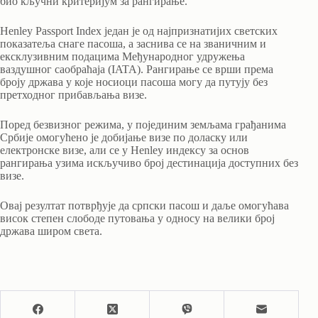
био кључни критеријум за рангирање.
Henley Passport Index један је од најпризнатијих светских
показатеља снаге пасоша, а заснива се на званичним и
ексклузивним подацима Међународног удружења
ваздушног саобраћаја (IATA). Рангирање се врши према
броју држава у које носиоци пасоша могу да путују без
претходног прибављања визе.
Поред безвизног режима, у појединим земљама грађанима
Србије омогућено је добијање визе по доласку или
електронске визе, али се у Henley индексу за основ
рангирања узима искључиво број дестинација доступних без
визе.
Овај резултат потврђује да српски пасош и даље омогућава
висок степен слободе путовања у односу на велики број
држава широм света.