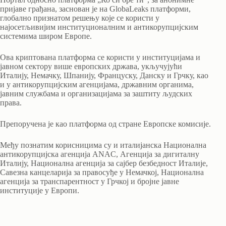
пријаве грађана, заснован је на GlobaLeaks платформи,
глобално признатом решењу које се користи у
најосетљивијим институционалним и антикорупцијским
системима широм Европе.
Ова криптована платформа се користи у институцијама и
јавном сектору више европских држава, укључујући
Италију, Немачку, Шпанију, Француску, Данску и Грчку, као
и у антикорупцијским агенцијама, државним органима,
јавним службама и организацијама за заштиту људских
права.
Препоручена је као платформа од стране Европске комисије.
Међу познатим корисницима су и италијанска Национална
антикорупцијска агенција ANAC, Агенција за дигиталну
Италију, Национална агенција за сајбер безбедност Италије,
Савезна канцеларија за правосуђе у Немачкој, Национална
агенција за транспарентност у Грчкој и бројне јавне
институције у Европи.