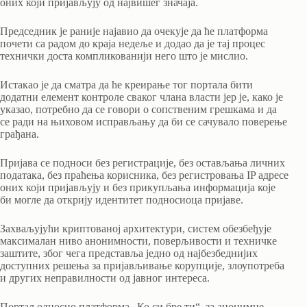
оних који пријављују од највишег значаја.
Председник је раније најавио да очекује да ће платформа
почети са радом до краја недеље и додао да је тај процес
технички доста компликованији него што је мислио.
Истакао је да сматра да ће креирање тог портала бити
додатни елемент контроле сваког члана власти јер је, како је
указао, потребно да се говори о сопственим грешкама и да
се ради на њиховом исправљању да би се сачувало поверење
грађана.
Пријава се подноси без регистрације, без остављања личних
података, без праћења корисника, без регистровања IP адресе
оних који пријављују и без прикупљања информација које
би могле да открију идентитет подносиоца пријаве.
Захваљујући криптованој архитектури, систем обезбеђује
максималан ниво анонимности, поверљивости и техничке
заштите, због чега представља једно од најбезбеднијих
доступних решења за пријављивање корупције, злоупотреба
и других неправилности од јавног интереса.
Портал односно платформа „Ко си бре ти“, за анонимне