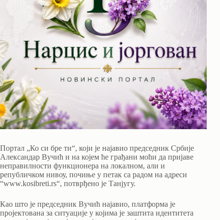
Портал „Ко си бре ти“, који је најавио председник Србије
Александар Вучић и на којем ће грађани моћи да пријаве
неправилности функционера на локалном, али и
републичком нивоу, почиње у петак са радом на адреси
“www.kosibreti.rs“, потврђено је Танјугу.
Као што је председник Вучић најавио, платформа је
пројектована за ситуације у којима је заштита идентитета