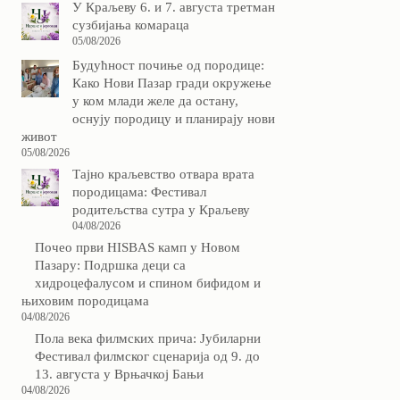
У Краљеву 6. и 7. августа третман
сузбијања комараца
05/08/2026
Будућност почиње од породице:
Како Нови Пазар гради окружење
у ком млади желе да остану,
оснују породицу и планирају нови
живот
05/08/2026
Тајно краљевство отвара врата
породицама: Фестивал
родитељства сутра у Краљеву
04/08/2026
Почео први HISBAS камп у Новом
Пазару: Подршка деци са
хидроцефалусом и спином бифидом и
њиховим породицама
04/08/2026
Пола века филмских прича: Јубиларни
Фестивал филмског сценарија од 9. до
13. августа у Врњачкој Бањи
04/08/2026