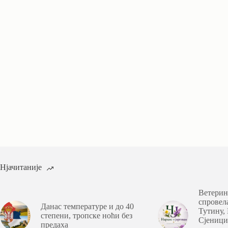
Нјачитаније
Ветерин
спровел
Данас температуре и до 40
Тутину,
степени, тропске ноћи без
Сјеници
предаха