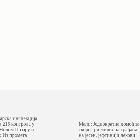
арска инспекција
а 215 контрола у
Мали: Једнократна помоћ за
 Новом Пазару и
скоро три милиона грађана
: Из промета
на јесен, јефтинији лекови