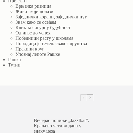
Пројекти
Врњачка ризница
Живот који долази
Заједнички корени, заједнички пут
Знам како се осећам
Клик за сигурну будућност
Од игре до успех
Победници расту у школама
Породица је темељ сваког друштва
Прекини круг
Упознај лепоте Рашке
Рашка
Тутин
Вечерас почиње „JazzIbar“:
Краљево четири дана у
знаку џеза