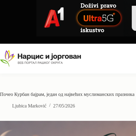
Skip
to
content
Почео Курбан бајрам, један од највећих муслиманских празника
Ljubica Marković
27/05/2026