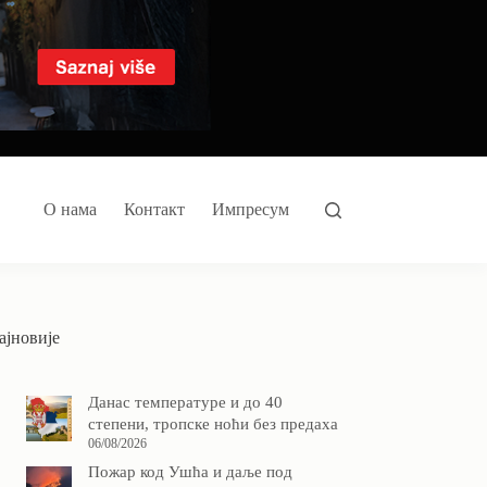
О нама
Контакт
Импресум
ајновије
Данас температуре и до 40
степени, тропске ноћи без предаха
06/08/2026
Пожар код Ушћа и даље под