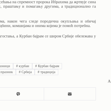
к сећања на спремност пророка Ибрахима да жртвује сина
ти, праштању и помагању другима, а традиционално га
ама, након чега следе породична окупљања и обичај
дбини, комшијама и онима којима је помоћ потребна.
агостања, а Курбан бајрам се широм Србије обележава у
азници
#
курбан
#
Курбан бајрам
празник
#
Србија
#
традиција
А