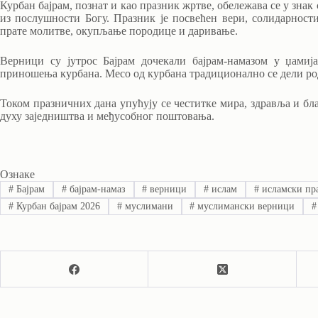
Курбан бајрам, познат и као празник жртве, обележава се у зна
из послушности Богу. Празник је посвећен вери, солидарнос
прате молитве, окупљање породице и даривање.
Верници су јутрос Бајрам дочекали бајрам-намазом у џамиј
приношења курбана. Месо од курбана традиционално се дели ро
Током празничних дана упућују се честитке мира, здравља и бл
духу заједништва и међусобног поштовања.
Ознаке
#
Бајрам
#
бајрам-намаз
#
верници
#
ислам
#
исламски пр
#
Курбан бајрам 2026
#
муслимани
#
муслимански верници
#