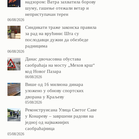
надзором: Ватра захватила борову
шуму, гашење отежали ветар и
неприступачан терен
06/08/2026
Синдикати траже законска правила
за рад на врућини: Шта су
послодавци дужни да обезбеде
радницима
06/08/2026
Данас двочасовна обустава
саобраћаја на мосту „Мехов крш“
код Новог Пазара
06/08/2026
Више од 16 милиона динара
уложено у обнову спортских
дворана у Краљеву
05/08/2026
Реконструисана Улица Светог Саве
у Конареву – завршени радови на
једној од најважнијих
саобраћајница
05/08/2026