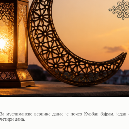
За муслиманске вернике данас је почео Курбан бајрам, један о
четири дана.