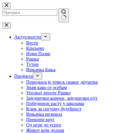
Skip
to
content
No
results
Актуелности
Вести
Краљево
Нови Пазар
Рашка
Тутин
Врњачка Бања
Пројекти
Породица је темељ сваког друштва
Знам како се осећам
Упознај лепоте Рашке
Заједнички корени, заједнички пут
Победници расту у школама
Клик за сигурну будућност
Врњачка ризница
Прекини круг
Од игре до успех
Живот који долази