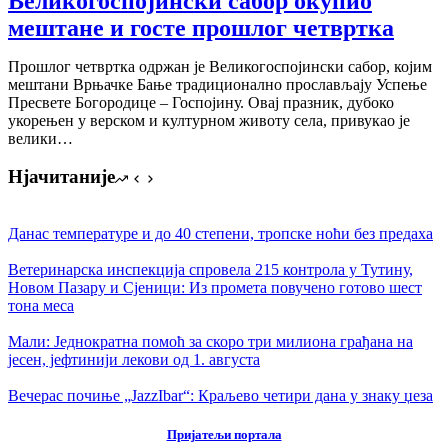
Великогоспојински сабор окупио
мештане и госте прошлог четвртка
Прошлог четвртка одржан је Великогоспојински сабор, којим
мештани Врњачке Бање традиционално прослављају Успење
Пресвете Богородице – Госпојину. Овај празник, дубоко
укорењен у верском и културном животу села, привукао је
велики…
Нјачитаније
Данас температуре и до 40 степени, тропске ноћи без предаха
Ветеринарска инспекција спровела 215 контрола у Тутину,
Новом Пазару и Сјеници: Из промета повучено готово шест
тона меса
Мали: Једнократна помоћ за скоро три милиона грађана на
јесен, јефтинији лекови од 1. августа
Вечерас почиње „JazzIbar“: Краљево четири дана у знаку џеза
Пријатељи портала