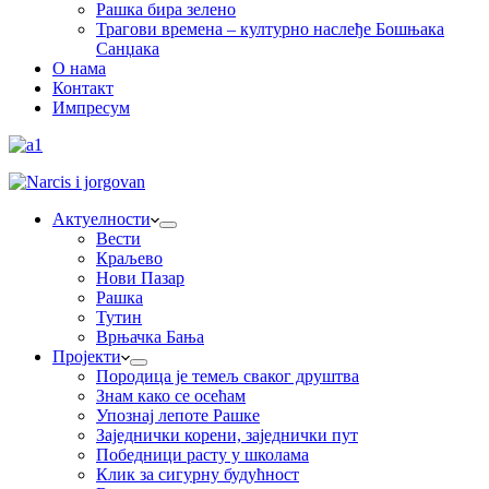
Рашка бира зелено
Трагови времена – културно наслеђе Бошњака
Санџака
О нама
Контакт
Импресум
Актуелности
Вести
Краљево
Нови Пазар
Рашка
Тутин
Врњачка Бања
Пројекти
Породица је темељ сваког друштва
Знам како се осећам
Упознај лепоте Рашке
Заједнички корени, заједнички пут
Победници расту у школама
Клик за сигурну будућност