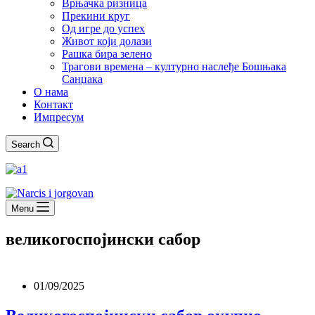
Врњачка ризница
Прекини круг
Од игре до успех
Живот који долази
Рашка бира зелено
Трагови времена – културно наслеђе Бошњака
Санџака
О нама
Контакт
Импресум
Search
Menu
великогоспојински сабор
01/09/2025