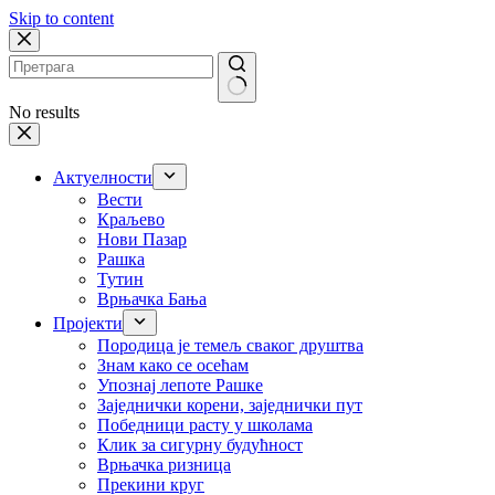
Skip to content
No results
Актуелности
Вести
Краљево
Нови Пазар
Рашка
Тутин
Врњачка Бања
Пројекти
Породица је темељ сваког друштва
Знам како се осећам
Упознај лепоте Рашке
Заједнички корени, заједнички пут
Победници расту у школама
Клик за сигурну будућност
Врњачка ризница
Прекини круг