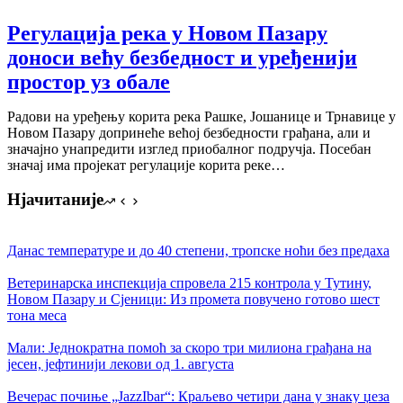
Регулација река у Новом Пазару
доноси већу безбедност и уређенији
простор уз обале
Радови на уређењу корита река Рашке, Јошанице и Трнавице у
Новом Пазару допринеће већој безбедности грађана, али и
значајно унапредити изглед приобалног подручја. Посебан
значај има пројекат регулације корита реке…
Нјачитаније
Данас температуре и до 40 степени, тропске ноћи без предаха
Ветеринарска инспекција спровела 215 контрола у Тутину,
Новом Пазару и Сјеници: Из промета повучено готово шест
тона меса
Мали: Једнократна помоћ за скоро три милиона грађана на
јесен, јефтинији лекови од 1. августа
Вечерас почиње „JazzIbar“: Краљево четири дана у знаку џеза