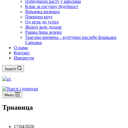
Победници расту у школама
Клик за сигурну будућност
Врњачка ризница
Прекини круг
Од игре до успех
Живот који долази
Рашка бира зелено
Трагови времена – културно наслеђе Бошњака
Санџака
О нама
Контакт
Импресум
Search
Menu
Трнавица
17/04/2026