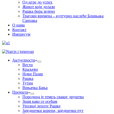
Од игре до успех
Живот који долази
Рашка бира зелено
Трагови времена – културно наслеђе Бошњака
Санџака
О нама
Контакт
Импресум
Актуелности
Вести
Краљево
Нови Пазар
Рашка
Тутин
Врњачка Бања
Пројекти
Породица је темељ сваког друштва
Знам како се осећам
Упознај лепоте Рашке
Заједнички корени, заједнички пут