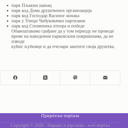
парк Пљакин шанац
парк код Дома друштвених организација
парк код Господар Васиног конака
парк у Улици Чибуковачки партизани
парк код Споменика отпора и победе
Обавештавамо грађане да у том периоду не проводе
време на наведеним парковским површинама, да не
изводе
кућне љубимце и да пчелари заштите своја друштва.
Пријатељи портала
Copyright © 2026 - Нарцис и јоргован - wеб портал