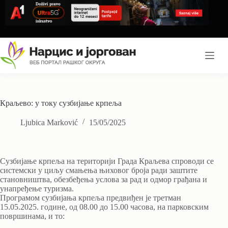
Skip
to
content
Краљево: у току сузбијање крпеља
Ljubica Marković
15/05/2025
Сузбијање крпеља на територији Града Краљева спроводи се
системски у циљу смањења њиховог броја ради заштите
становништва, обезбеђења услова за рад и одмор грађана и
унапређење туризма.
Програмом сузбијања крпеља предвиђен је третман
15.05.2025. године, од 08.00 до 15.00 часова, на парковским
површинама, и то: