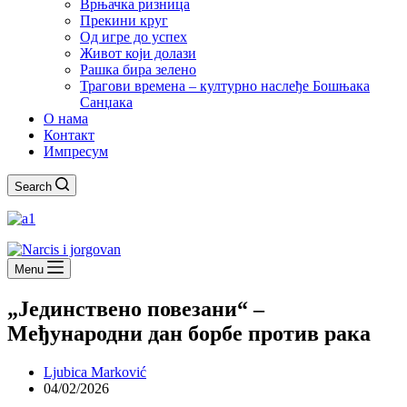
Врњачка ризница
Прекини круг
Од игре до успех
Живот који долази
Рашка бира зелено
Трагови времена – културно наслеђе Бошњака
Санџака
О нама
Контакт
Импресум
Search
Menu
„Јединствено повезани“ –
Међународни дан борбе против рака
Ljubica Marković
04/02/2026