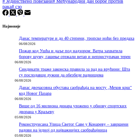
#
Јединствено повезани
#
Међународни дан борбе против
рака
#
сзо
Најновије
Данас температуре и до 40 степени, тропске ноћи без предаха
06/08/2026
Пожар код Ушћа и даље под надзором: Ватра захватила
борову шуму, гашење отежали ветар и неприступачан терен
06/08/2026
Синдикати траже законска правила за рад на врућини: Шта
су послодавци дужни да обезбеде радницима
06/08/2026
Данас двочасовна обустава саобраћаја на мосту „Мехов крш“
код Новог Пазара
06/08/2026
Више од 16 милиона динара уложено у обнову спортских
дворана у Краљеву
05/08/2026
Реконструисана Улица Светог Саве у Конареву – завршени
радови на једној од најважнијих саобраћајница
05/08/2026