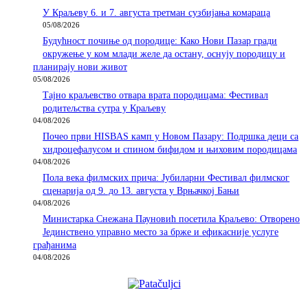
У Краљеву 6. и 7. августа третман сузбијања комараца
05/08/2026
Будућност почиње од породице: Како Нови Пазар гради
окружење у ком млади желе да остану, оснују породицу и
планирају нови живот
05/08/2026
Тајно краљевство отвара врата породицама: Фестивал
родитељства сутра у Краљеву
04/08/2026
Почео први HISBAS камп у Новом Пазару: Подршка деци са
хидроцефалусом и спином бифидом и њиховим породицама
04/08/2026
Пола века филмских прича: Јубиларни Фестивал филмског
сценарија од 9. до 13. августа у Врњачкој Бањи
04/08/2026
Министарка Снежана Пауновић посетила Краљево: Отворено
Јединствено управно место за брже и ефикасније услуге
грађанима
04/08/2026