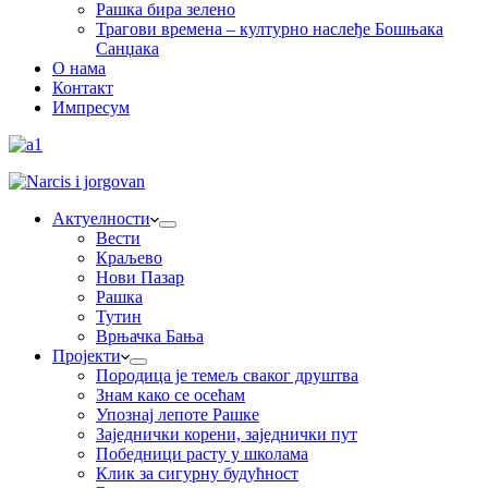
Рашка бира зелено
Трагови времена – културно наслеђе Бошњака
Санџака
О нама
Контакт
Импресум
Актуелности
Вести
Краљево
Нови Пазар
Рашка
Тутин
Врњачка Бања
Пројекти
Породица је темељ сваког друштва
Знам како се осећам
Упознај лепоте Рашке
Заједнички корени, заједнички пут
Победници расту у школама
Клик за сигурну будућност