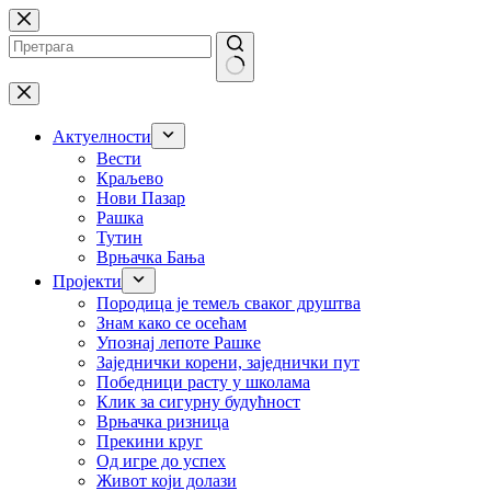
Skip
to
content
No
results
Актуелности
Вести
Краљево
Нови Пазар
Рашка
Тутин
Врњачка Бања
Пројекти
Породица је темељ сваког друштва
Знам како се осећам
Упознај лепоте Рашке
Заједнички корени, заједнички пут
Победници расту у школама
Клик за сигурну будућност
Врњачка ризница
Прекини круг
Од игре до успех
Живот који долази