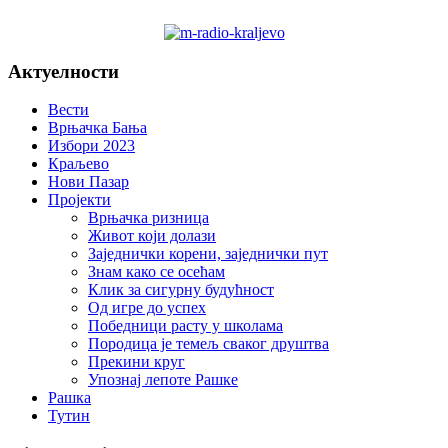
Актуелности
Вести
Врњачка Бања
Избори 2023
Краљево
Нови Пазар
Пројекти
Врњачка ризница
Живот који долази
Заједнички корени, заједнички пут
Знам како се осећам
Клик за сигурну будућност
Од игре до успех
Победници расту у школама
Породица је темељ сваког друштва
Прекини круг
Упознај лепоте Рашке
Рашка
Тутин