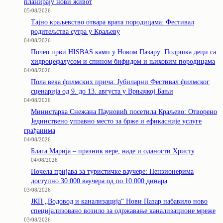
планирају нови живот
05/08/2026
Тајно краљевство отвара врата породицама: Фестивал
родитељства сутра у Краљеву
04/08/2026
Почео први HISBAS камп у Новом Пазару: Подршка деци са
хидроцефалусом и спином бифидом и њиховим породицама
04/08/2026
Пола века филмских прича: Јубиларни Фестивал филмског
сценарија од 9. до 13. августа у Врњачкој Бањи
04/08/2026
Министарка Снежана Пауновић посетила Краљево: Отворено
Јединствено управно место за брже и ефикасније услуге
грађанима
04/08/2026
Блага Марија – празник вере, наде и оданости Христу
04/08/2026
Почела пријава за туристичке ваучере: Пензионерима
доступно 30.000 ваучера од по 10.000 динара
03/08/2026
ЈКП „Водовод и канализација“ Нови Пазар набавило ново
специјализовано возило за одржавање канализационе мреже
03/08/2026