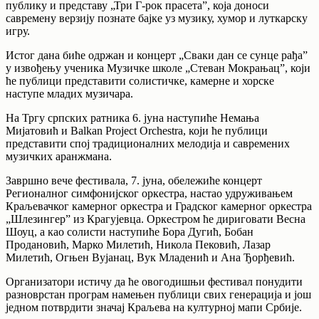
публику и представу „Три Г-рок прасета”, која доноси
савремену верзију познате бајке уз музику, хумор и луткарску
игру.
Истог дана биће одржан и концерт „Сваки дан се сунце рађа”
у извођењу ученика Музичке школе „Стеван Мокрањац”, који
ће публици представити солистичке, камерне и хорске
наступе младих музичара.
На Тргу српских ратника 6. јуна наступиће Немања
Мијатовић и Balkan Project Orchestra, који ће публици
представити спој традиционалних мелодија и савремених
музичких аранжмана.
Завршно вече фестивала, 7. јуна, обележиће концерт
Регионалног симфонијског оркестра, настао удруживањем
Краљевачког камерног оркестра и Градског камерног оркестра
„Шлезингер” из Крагујевца. Оркестром ће дириговати Весна
Шоуц, а као солисти наступиће Бора Дугић, Бобан
Продановић, Марко Милетић, Никола Пековић, Лазар
Милетић, Огњен Вујанац, Вук Младенић и Ана Ђорђевић.
Организатори истичу да ће овогодишњи фестивал понудити
разноврстан програм намењен публици свих генерација и још
једном потврдити значај Краљева на културној мапи Србије.