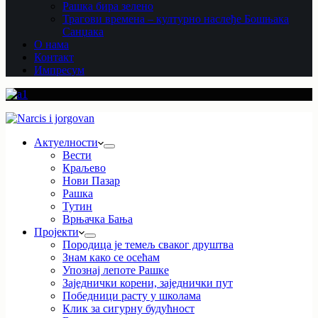
Рашка бира зелено
Трагови времена – културно наслеђе Бошњака
Санџака
О нама
Контакт
Импресум
Актуелности
Вести
Краљево
Нови Пазар
Рашка
Тутин
Врњачка Бања
Пројекти
Породица је темељ сваког друштва
Знам како се осећам
Упознај лепоте Рашке
Заједнички корени, заједнички пут
Победници расту у школама
Клик за сигурну будућност