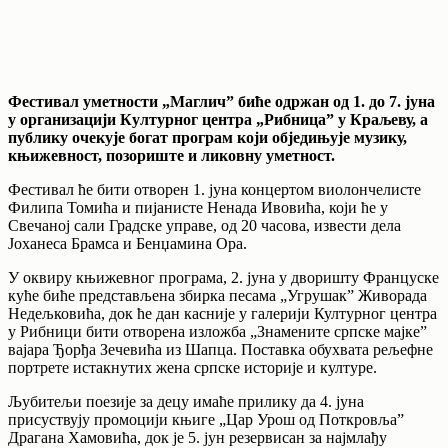
Фестивал уметности „Маглич” биће одржан од 1. до 7. јуна
у организацији Културног центра „Рибница” у Краљеву, а
публику очекује богат програм који обједињује музику,
књижевност, позориште и ликовну уметност.
Фестивал ће бити отворен 1. јуна концертом виолончелисте
Филипа Томића и пијанисте Ненада Ивовића, који ће у
Свечаној сали Градске управе, од 20 часова, извести дела
Јоханеса Брамса и Бенџамина Ора.
У оквиру књижевног програма, 2. јуна у дворишту Француске
куће биће представљена збирка песама „Угрушак” Живорада
Недељковића, док ће дан касније у галерији Културног центра
у Рибници бити отворена изложба „Знамените српске мајке”
вајара Ђорђа Зечевића из Шапца. Поставка обухвата рељефне
портрете истакнутих жена српске историје и културе.
Љубитељи поезије за децу имаће прилику да 4. јуна
присуствују промоцији књиге „Цар Урош од Поткровља”
Драгана Хамовића, док је 5. јун резервисан за најмлађу