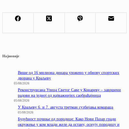
Најновије
Више од 16 милиона динара уложено у обнову спортских
дворана у Краљеву
05/08/2026
Реконструисана Улица Светог Саве у Конареву – завршени
радови на једној од најважнијих саобраћајница
05/08/2026
У Краљеву 6. и 7. августа третман сузбијања комараца
05/08/2026
Будућност почиње од породице: Како Нови Пазар гради
окружење у ком млади желе да остану, оснују породицу и