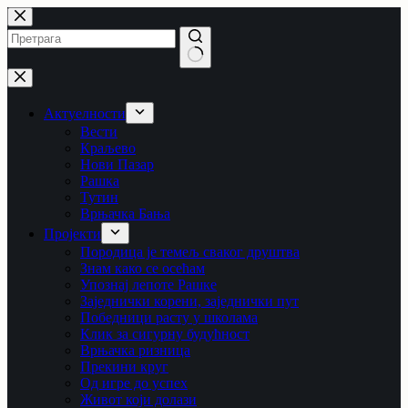
Skip
to
content
No
results
Актуелности
Вести
Краљево
Нови Пазар
Рашка
Тутин
Врњачка Бања
Пројекти
Породица је темељ сваког друштва
Знам како се осећам
Упознај лепоте Рашке
Заједнички корени, заједнички пут
Победници расту у школама
Клик за сигурну будућност
Врњачка ризница
Прекини круг
Од игре до успех
Живот који долази